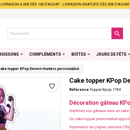
LIVRAISON 6,50€ DÈS 10€ D'ACHAT - LIVRAISON GRATUITE DÈS 60€ D'ACHAT
s listes d'envies
éer une liste d'envies
onnexion
Créer une nouvelle liste
s devez être connecté pour ajouter des produits à votre liste d'envies.

 de la liste d'envies
Annuler
Connexio
BOISSONS
COMPLÉMENTS
BOÎTES
JOURS DE FÊTE
Annuler
Créer une liste d'envie
ake topper KPop Demon Hunters personnalisé
Cake topper KPop D
favorite_border
Référence
Topper Kpop 1734
Décoration gâteau KP
Sublimez vos gâteaux avec un cake top
Un cake topper personnalisé apport
Impression sur papier cartonné 250