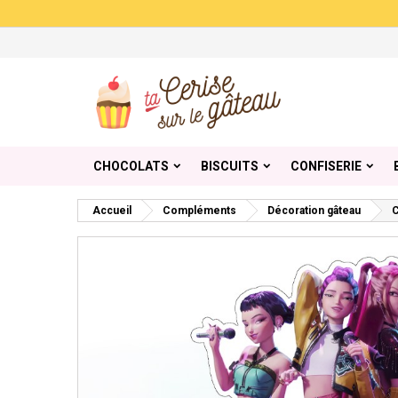
Me
Cr
C
add_circle_outline
Vou
Nom
CHOCOLATS
BISCUITS
CONFISERIE
Accueil
Compléments
Décoration gâteau
C