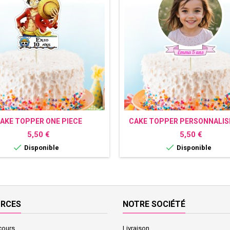
AKE TOPPER ONE PIECE
CAKE TOPPER PERSONNALIS
PERSONNALISÉ
PHOTO
Prix
Prix
5,50 €
5,50 €


Disponible
Disponible
URCES
NOTRE SOCIÉTÉ
cours
Livraison