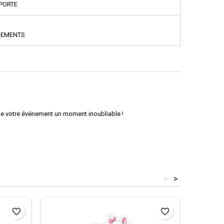
PPORTE
NEMENTS
 de votre événement un moment inoubliable !
<
>
favorite_border
favorite_border