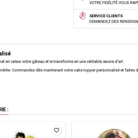
VOTRE FIDÉLITÉ VOUS RA
SERVICE CLIENTS
DEMANDEZ DES RENSEIG
lisé
t en valeur votre gâteau et le transforme en une véritable œuvre d'art.
'il mérite. Commandez dès maintenant votre cake topper personnalisé et faites
E :
favorite_border