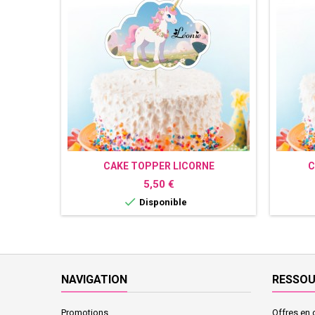
CAKE TOPPER LICORNE
C
PERSONNALISÉ
Prix
5,50 €

Disponible
NAVIGATION
RESSO
Promotions
Offres en 