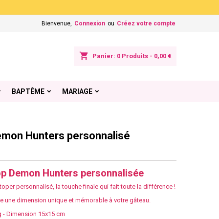
×
×
×
Bienvenue,
Connexion
ou
Créez votre compte
shopping_cart
Panier:
0
Produits - 0,00 €
n
BAPTÊME
MARIAGE
s
emon Hunters personnalisé
op Demon Hunters personnalisée
er personnalisé, la touche finale qui fait toute la différence !
e une dimension unique et mémorable à votre gâteau.
g -
Dimension 15x15 cm