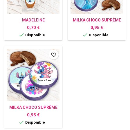
MADELEINE
MILKA CHOCO SUPRÊME
PERSONNALISÉE AVEC
PERSONNALISÉ AVEC
Prix
Prix
0,70 €
0,95 €
PHOTO
PHOTO


Disponible
Disponible
favorite_border
MILKA CHOCO SUPRÊME
PERSONNALISÉ STITCH
Prix
0,95 €

Disponible