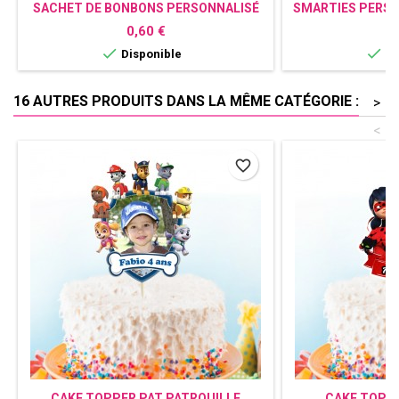
SACHET DE BONBONS PERSONNALISÉ
SMARTIES PERSO
STRANGER THINGS
T
Prix
P
0,60 €
0


Disponible
Di
16 AUTRES PRODUITS DANS LA MÊME CATÉGORIE :
>
<
favorite_border
CAKE TOPPER PAT PATROUILLE
CAKE TOPP