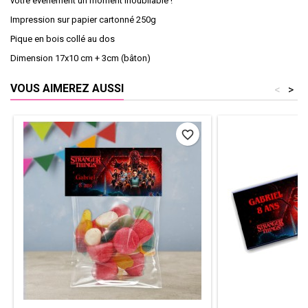
votre événement un moment inoubliable !
Impression sur papier cartonné 250g
Pique en bois collé au dos
Dimension 17x10 cm + 3cm (bâton)
VOUS AIMEREZ AUSSI
<
>
favorite_border