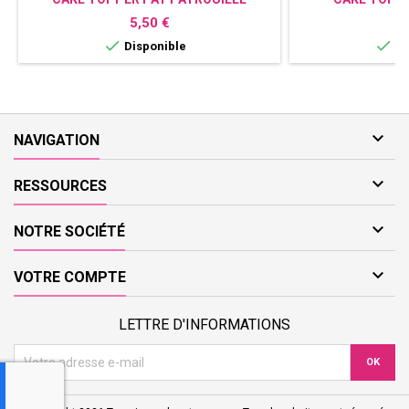
PERSONNALISÉ AVEC PHOTO ET
PERSONNALISÉ -
Prix
P
5,50 €
5
PRÉNOM - DÉCORATION GÂTEAU
ANNI


Disponible
Di
ANNIVERSAIRE

NAVIGATION

RESSOURCES

NOTRE SOCIÉTÉ

VOTRE COMPTE
LETTRE D'INFORMATIONS