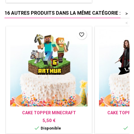
16 AUTRES PRODUITS DANS LA MÊME CATÉGORIE :
>
<
favorite_border
CAKE TOPPER MINECRAFT
CAKE TOPPE
PERSONNALISÉ
PERS
Prix
P
5,50 €
5


Disponible
Di