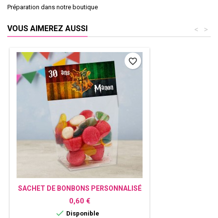
Préparation dans notre boutique
VOUS AIMEREZ AUSSI
<
>
favorite_border
SACHET DE BONBONS PERSONNALISÉ
HARRY POTTER
Prix
0,60 €

Disponible