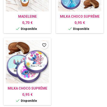
MADELEINE
MILKA CHOCO SUPRÊME
PERSONNALISÉE AVEC
PERSONNALISÉ AVEC
Prix
Prix
0,70 €
0,95 €
PHOTO
PHOTO


Disponible
Disponible
favorite_border
MILKA CHOCO SUPRÊME
PERSONNALISÉ STITCH
Prix
0,95 €

Disponible