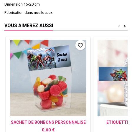
Dimension 15x20 cm
Fabrication dans nos locaux
VOUS AIMEREZ AUSSI
<
>
favorite_border
SACHET DE BONBONS PERSONNALISÉ
ETIQUETTE 
AVENGERS
PERSONNAL
Prix
P
0,60 €
0