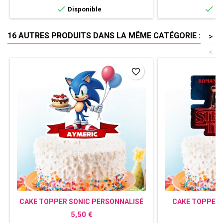


Disponible
Di
16 AUTRES PRODUITS DANS LA MÊME CATÉGORIE :
>
<
favorite_border
CAKE TOPPER SONIC PERSONNALISÉ
CAKE TOPPER 
PERS
Prix
P
5,50 €
5