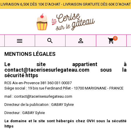
LIVRAISON 6,50€ DÈS 10€ D'ACHAT - LIVRAISON GRATUITE DÈS 60€ D'ACHAT
×
×
×
×
Mes listes d'envies
((modalTitle))
Créer une liste d'envies
Connexion
add_circle_outline
Créer une nouvelle liste
((confirmMessage))
Vous devez être connecté pour ajouter des produits à
Nom de la liste d'envies
votre liste d'envies.
0



shopping_cart
((cancelText))
((modalDeleteText))
Annuler
Connexion
MENTIONS LÉGALES
Annuler
Créer une liste d'envies
Le site appartient à
contact@tacerisesurlegateau.com sous la
sécurité https
RCS Aix-en-Provence 381 360 031 00037
Siège social : 19 bis rue Ferdinand Pillet - 13700 MARIGNANE - FRANCE
mail : contact@tacerisesurlegateau.com
Directeur de la publication : GABAY Sylvie
Directeur : GABAY Sylvie
Le domaine et le site sont hébergés chez OVH sous la sécutité
https