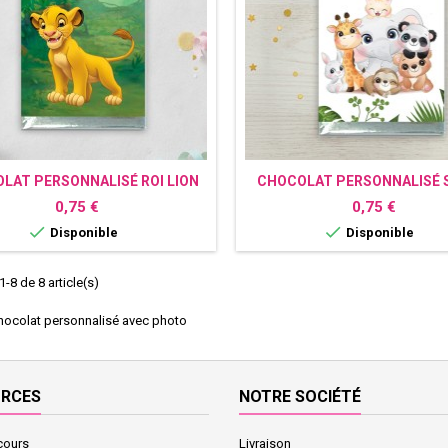
LAT PERSONNALISÉ ROI LION
CHOCOLAT PERSONNALISÉ 
Prix
Prix
0,75 €
0,75 €


Disponible
Disponible
-8 de 8 article(s)
hocolat personnalisé avec photo
URCES
NOTRE SOCIÉTÉ
cours
Livraison