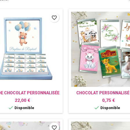
favorite_border
DE CHOCOLAT PERSONNALISÉE
CHOCOLAT PERSONNALISÉ
OURS
PHOTO
Prix
Prix
22,00 €
0,75 €


Disponible
Disponible
favorite_border