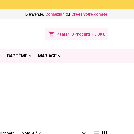
×
×
×
×
Bienvenue,
Connexion
ou
Créez votre compte
shopping_cart
Panier:
0
Produits - 0,00 €
)
n
BAPTÊME
MARIAGE
s



rier par :
Nom, A à Z