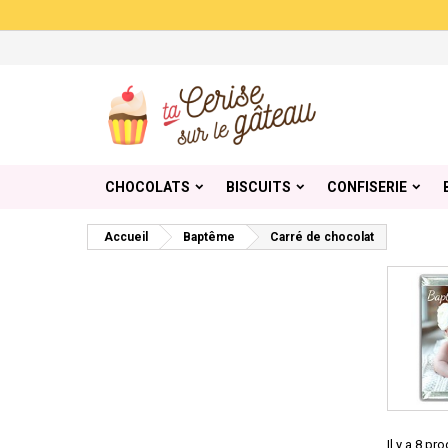
Me
((
Cr
C
add_circle_outline
((
Vou
Nom
CHOCOLATS
BISCUITS
CONFISERIE
Accueil
Baptême
Carré de chocolat
Il y a 8 pro