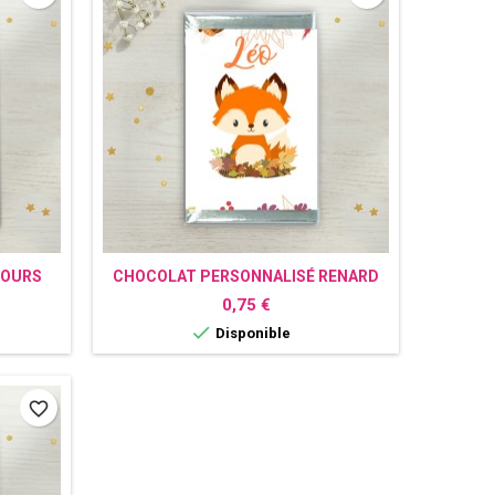
 OURS
CHOCOLAT PERSONNALISÉ RENARD
Prix
0,75 €

Disponible
favorite_border