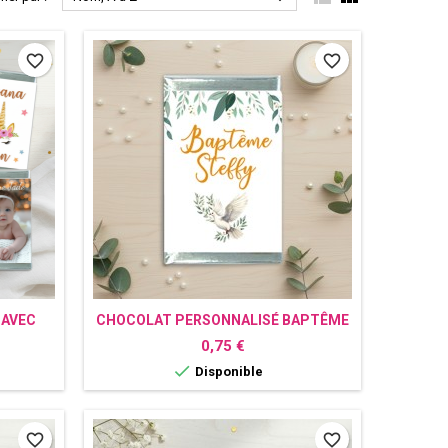
favorite_border
favorite_border
 AVEC
CHOCOLAT PERSONNALISÉ BAPTÊME
COLOMBE
Prix
0,75 €

Disponible
favorite_border
favorite_border