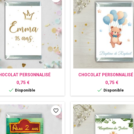
HOCOLAT PERSONNALISÉ
CHOCOLAT PERSONNALISÉ
COURONNE
Prix
Prix
0,75 €
0,75 €


Disponible
Disponible
favorite_border