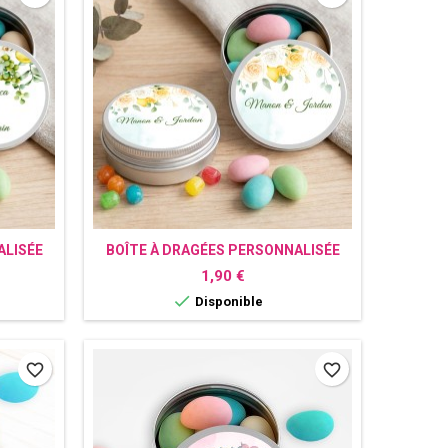
ALISÉE
BOÎTE À DRAGÉES PERSONNALISÉE
CITRON
Prix
1,90 €

Disponible
favorite_border
favorite_border