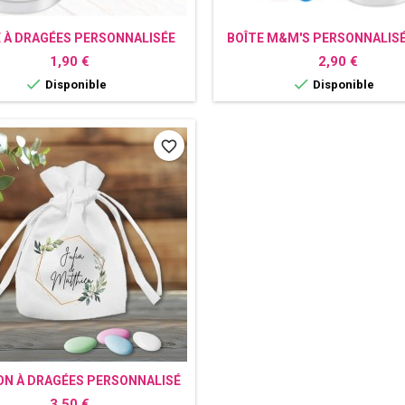
E À DRAGÉES PERSONNALISÉE
BOÎTE M&M'S PERSONNALISÉ
STITCH
PHOTO
Prix
Prix
1,90 €
2,90 €


Disponible
Disponible
favorite_border
N À DRAGÉES PERSONNALISÉ
CHAMPÊTRE
Prix
3,50 €