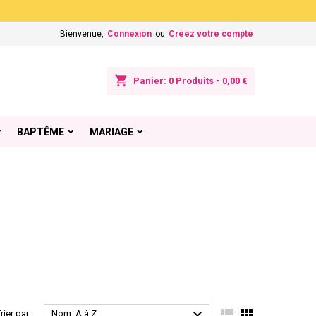
×
×
×
×
Bienvenue,
Connexion
ou
Créez votre compte
shopping_cart
Panier:
0
Produits - 0,00 €
)
n
BAPTÊME
MARIAGE
s



rier par :
Nom, A à Z