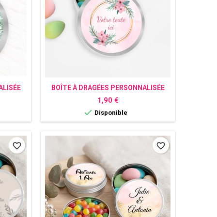
ALISÉE
BOÎTE À DRAGÉES PERSONNALISÉE
FLEUR
Prix
1,90 €

Disponible
favorite_border
favorite_border