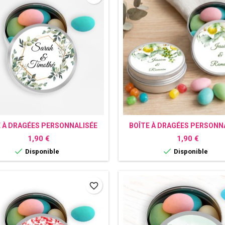
E À DRAGÉES PERSONNALISÉE
BOÎTE À DRAGÉES PERSONN
CHAMPÊTRE
CITRON
Prix
Prix
1,90 €
1,90 €


Disponible
Disponible
favorite_border