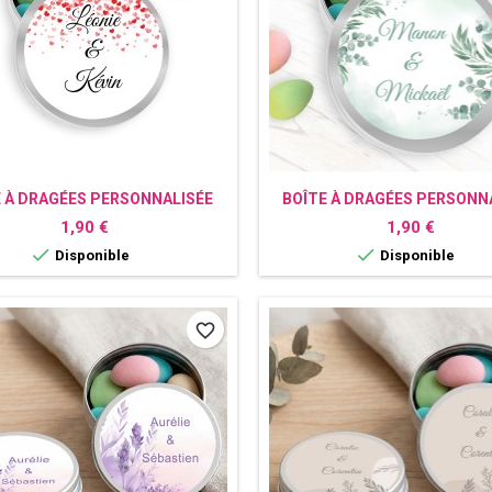
E À DRAGÉES PERSONNALISÉE
BOÎTE À DRAGÉES PERSONN
COEUR
EUCALYPTUS
Prix
Prix
1,90 €
1,90 €


Disponible
Disponible
favorite_border