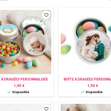
favorite_border
E À DRAGÉES PERSONNALISÉE
BOÎTE À DRAGÉES PERSONN
AVEC PHOTO
AVEC PHOTO
Prix
Prix
1,90 €
1,90 €


Disponible
Disponible
favorite_border