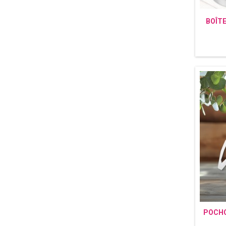
BOÎT
POCHO