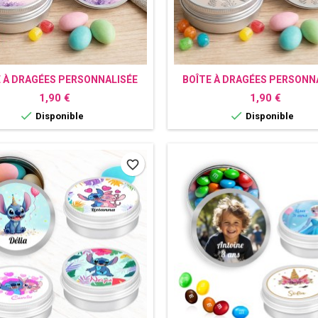
E À DRAGÉES PERSONNALISÉE
BOÎTE À DRAGÉES PERSONN
LAVANDE
PANNA COTTA
Prix
Prix
1,90 €
1,90 €


Disponible
Disponible
favorite_border