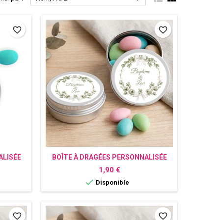
favorite_border
favorite_border
ALISÉE
BOÎTE À DRAGÉES PERSONNALISÉE
BAPTÊME COURONNE LAURIER
Prix
1,90 €

Disponible
favorite_border
favorite_border