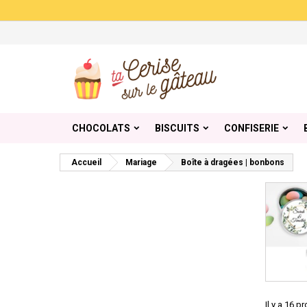
Me
((
Cr
C
add_circle_outline
((
Vou
Nom
CHOCOLATS
BISCUITS
CONFISERIE
Accueil
Mariage
Boîte à dragées | bonbons
Il y a 16 p