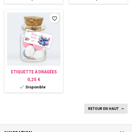
favorite_border
ETIQUETTE À DRAGÉES
PERSONNALISÉE STITCH
Prix
0,25 €

Disponible

RETOUR EN HAUT