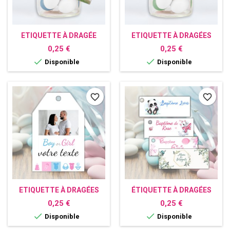
ETIQUETTE À DRAGÉE
ETIQUETTE À DRAGÉES
PERSONNALISÉE AVEC
PERSONNALISÉE AVEC
Prix
Prix
0,25 €
0,25 €
PHOTO
PHOTO


Disponible
Disponible
favorite_border
favorite_border
ETIQUETTE À DRAGÉES
ÉTIQUETTE À DRAGÉES
PERSONNALISÉE AVEC
PERSONNALISÉE AVEC
Prix
Prix
0,25 €
0,25 €
PHOTO
PHOTO – MARIAGE,


Disponible
Disponible
BAPTÊME, COMMUNION