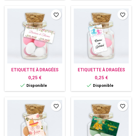
favorite_border
favorite_border
ETIQUETTE À DRAGÉES
ETIQUETTE À DRAGÉES
PERSONNALISÉE FLEURIE
PERSONNALISÉE GENDER
Prix
Prix
0,25 €
0,25 €
REVEAL


Disponible
Disponible
favorite_border
favorite_border