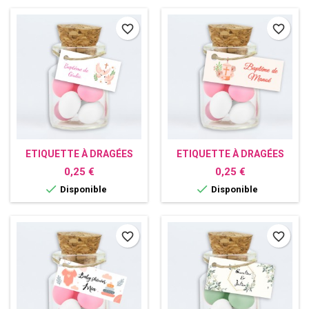
favorite_border
favorite_border
ETIQUETTE À DRAGÉES
ETIQUETTE À DRAGÉES
PERSONNALISÉE
PERSONNALISÉE
Prix
Prix
0,25 €
0,25 €
BAPTÊME COLOMBE
BAPTÊME CROIX


Disponible
Disponible
favorite_border
favorite_border