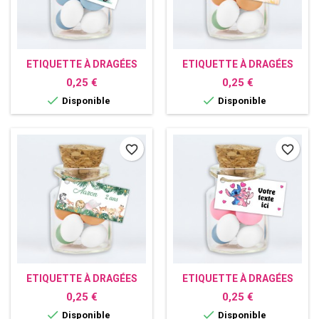
ETIQUETTE À DRAGÉES
ETIQUETTE À DRAGÉES
PERSONNALISÉE PANDA
PERSONNALISÉE RENARD
Prix
Prix
0,25 €
0,25 €


Disponible
Disponible
favorite_border
favorite_border
ETIQUETTE À DRAGÉES
ETIQUETTE À DRAGÉES
PERSONNALISÉE SAFARI
PERSONNALISÉE STITCH
Prix
Prix
0,25 €
0,25 €


Disponible
Disponible