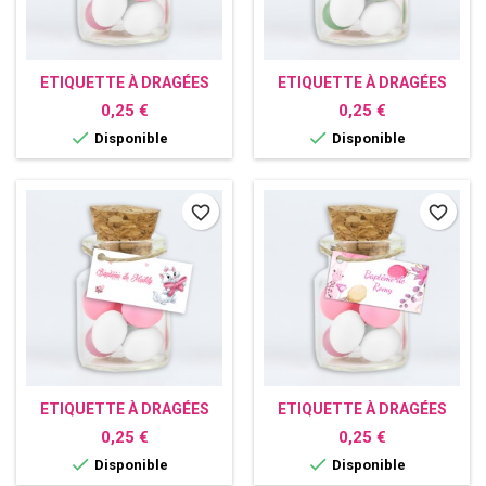
ETIQUETTE À DRAGÉES
ETIQUETTE À DRAGÉES
PERSONNALISÉE BODY
PERSONNALISÉE
Prix
Prix
0,25 €
0,25 €
CHAMPÊTRE


Disponible
Disponible
favorite_border
favorite_border
ETIQUETTE À DRAGÉES
ETIQUETTE À DRAGÉES
PERSONNALISÉE CHAT
PERSONNALISÉE FLEUR
Prix
Prix
0,25 €
0,25 €
DISNEY


Disponible
Disponible