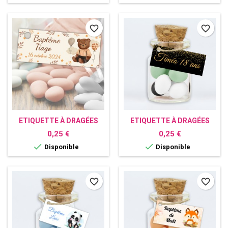
favorite_border
favorite_border
ETIQUETTE À DRAGÉES
ETIQUETTE À DRAGÉES
PERSONNALISÉE OURSON
PERSONNALISÉE
Prix
Prix
0,25 €
0,25 €
PAILLETTE


Disponible
Disponible
favorite_border
favorite_border