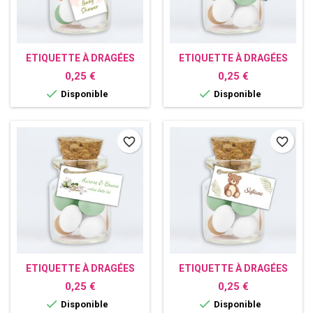
ETIQUETTE À DRAGÉES
ETIQUETTE À DRAGÉES
PERSONNALISÉE LANDEAU
PERSONNALISÉE LE ROI
Prix
Prix
0,25 €
0,25 €
LION


Disponible
Disponible
favorite_border
favorite_border
ETIQUETTE À DRAGÉES
ETIQUETTE À DRAGÉES
PERSONNALISÉE MARIAGE
PERSONNALISÉE OURSON
Prix
Prix
0,25 €
0,25 €
COLOMBES


Disponible
Disponible