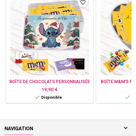
favorite_border
BOÎTE DE CHOCOLATS PERSONNALISÉE
BOÎTE M&M'S P
STITCH
Prix
Pr
19,90 €
1


Disponible
Di

NAVIGATION