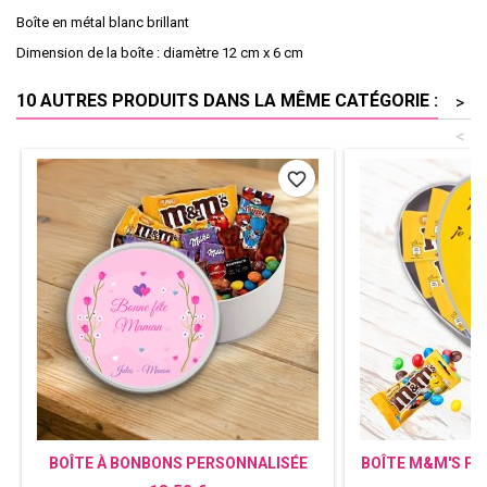
Boîte en métal blanc brillant
Dimension de la boîte : diamètre 12 cm x 6 cm
10 AUTRES PRODUITS DANS LA MÊME CATÉGORIE :
>
<
favorite_border
BOÎTE À BONBONS PERSONNALISÉE
BOÎTE M&M'S P
FLEURS - CADEAU FÊTE DES MÈRES