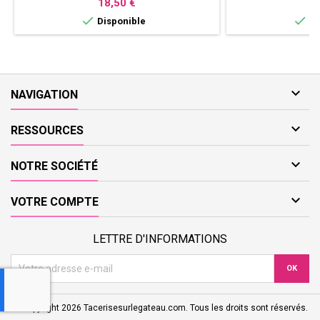
Prix
Pr
18,50 €
1


Disponible
Di

NAVIGATION

RESSOURCES

NOTRE SOCIÉTÉ

VOTRE COMPTE
LETTRE D'INFORMATIONS
© Copyright 2026 Tacerisesurlegateau.com. Tous les droits sont réservés.