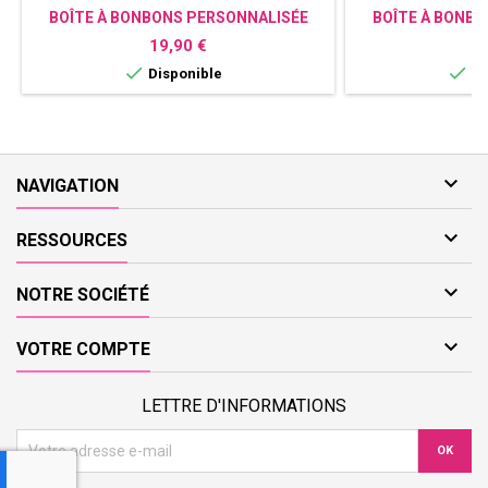
BOÎTE À BONBONS PERSONNALISÉE
BOÎTE À BONB
AVEC PHOTO - CADEAU GOURMAND
AVEC PHOTO –
Prix
Pr
19,90 €
1
U


Disponible
Di

NAVIGATION

RESSOURCES

NOTRE SOCIÉTÉ

VOTRE COMPTE
LETTRE D'INFORMATIONS