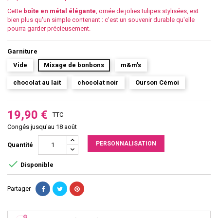
Cette
boîte en métal élégante
, ornée de jolies tulipes stylisées, est
bien plus qu'un simple contenant : c'est un souvenir durable qu'elle
pourra garder précieusement.
Garniture
Vide
Mixage de bonbons
m&m's
chocolat au lait
chocolat noir
Ourson Cémoi
19,90 €
TTC
Congés jusqu'au 18 août
PERSONNALISATION
Quantité

Disponible
Partager