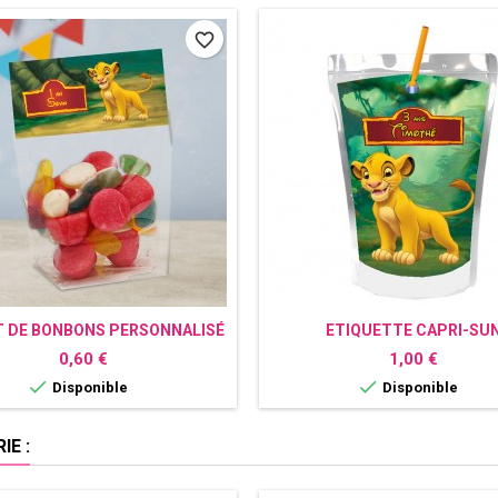
favorite_border
 DE BONBONS PERSONNALISÉ
ETIQUETTE CAPRI-SU
LE ROI LION
PERSONNALISÉE LE ROI L
Prix
Prix
0,60 €
1,00 €


Disponible
Disponible
E :