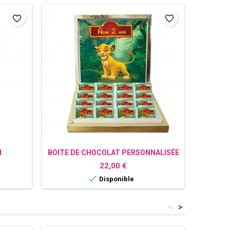
favorite_border
favorite_border
N
BOITE DE CHOCOLAT PERSONNALISÉE
T
ION
LE ROI LION
PE
Prix
22,00 €

Disponible
<
>