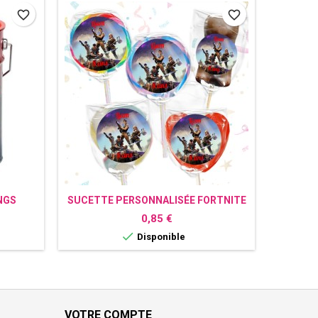
favorite_border
favorite_border
NGS
SUCETTE PERSONNALISÉE FORTNITE
SU
Prix
0,85 €

Disponible
VOTRE COMPTE