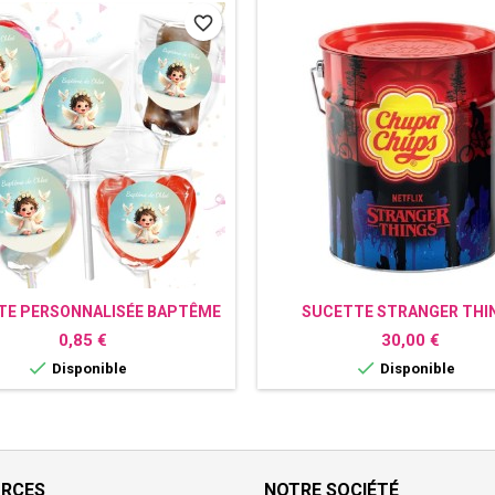
favorite_border
TE PERSONNALISÉE BAPTÊME
SUCETTE STRANGER THI
Prix
Prix
0,85 €
30,00 €


Disponible
Disponible
URCES
NOTRE SOCIÉTÉ