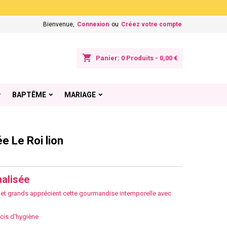
×
×
×
Bienvenue,
Connexion
ou
Créez votre compte
shopping_cart
Panier:
0
Produits - 0,00 €
n
BAPTÊME
MARIAGE
s
e Le Roi lion
alisée
ts et grands apprécient cette gourmandise intemporelle avec
ucis d'hygiène