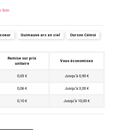
on 5cm
 coeur
Guimauve arc en ciel
Ourson Cémoi
Remise sur prix
Vous économisez
unitaire
0,03 €
Jusqu'à 0,90 €
0,06 €
Jusqu'à 3,00 €
0,10 €
Jusqu'à 10,00 €