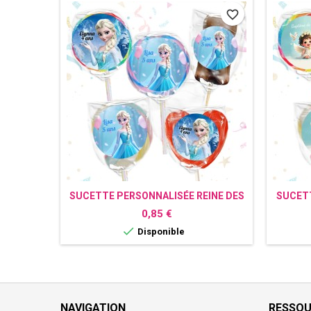
favorite_border
SUCETTE PERSONNALISÉE REINE DES
SUCET
NEIGES
Prix
0,85 €

Disponible
NAVIGATION
RESSO