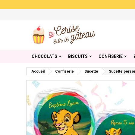
Me
Cr
C
add_circle_outline
Vou
Nom
CHOCOLATS
BISCUITS
CONFISERIE
Accueil
Confiserie
Sucette
Sucette person