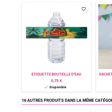
favorite_border
ETIQUETTE BOUTEILLE D'EAU
SACHET
PERSONNALISÉE LE ROI LION
Prix
0,75 €

Disponible
16 AUTRES PRODUITS DANS LA MÊME CATÉGORI