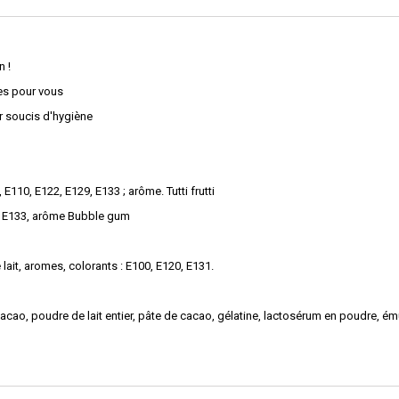
n !
es pour vous
ar soucis d'hygiène
 E110, E122, E129, E133 ; arôme. Tutti frutti
22, E133, arôme Bubble gum
 lait, aromes, colorants : E100, E120, E131.
acao, poudre de lait entier, pâte de cacao, gélatine, lactosérum en poudre, émul