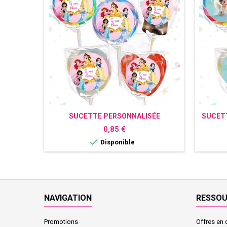
SUCETTE PERSONNALISÉE
SUCET
PRINCESSES DISNEY
Prix
0,85 €

Disponible
NAVIGATION
RESSO
Promotions
Offres en 