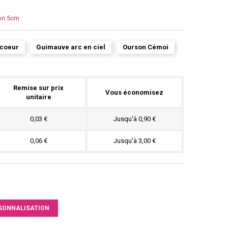
ron 5cm
 coeur
Guimauve arc en ciel
Ourson Cémoi
Remise sur prix
Vous économisez
unitaire
0,03 €
Jusqu'à 0,90 €
0,06 €
Jusqu'à 3,00 €
SONNALISATION