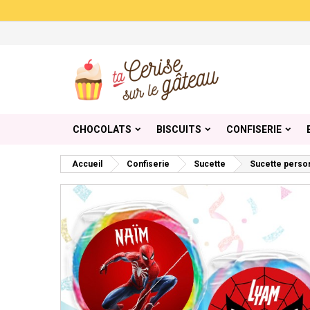
Me
Cr
C
add_circle_outline
Vou
Nom
CHOCOLATS
BISCUITS
CONFISERIE
Accueil
Confiserie
Sucette
Sucette perso