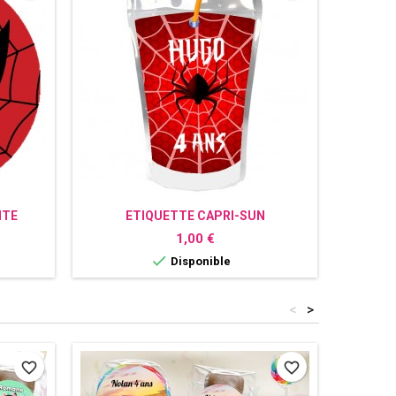
NTE
ETIQUETTE CAPRI-SUN
CA
PERSONNALISÉE SPIDERMAN
Prix
1,00 €

Disponible
<
>
favorite_border
favorite_border