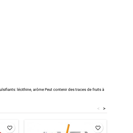
sifiants: lécithine, arôme Peut contenir des traces de fruits à
<
>
favorite_border
favorite_border