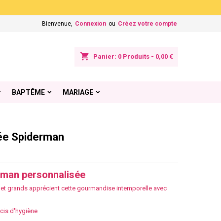
×
×
×
Bienvenue,
Connexion
ou
Créez votre compte
shopping_cart
Panier:
0
Produits - 0,00 €
n
BAPTÊME
MARIAGE
s
ée Spiderman
rman personnalisée
ts et grands apprécient cette gourmandise intemporelle avec
ucis d'hygiène