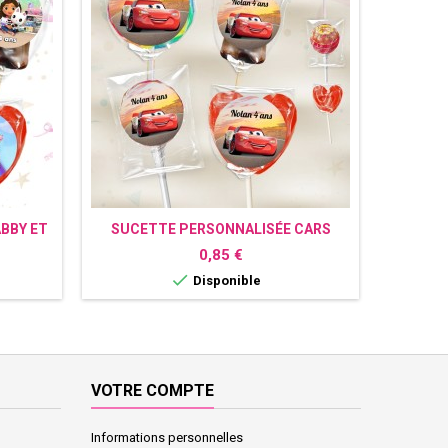
BBY ET
SUCETTE PERSONNALISÉE CARS
SUCET
Prix
0,85 €

Disponible
VOTRE COMPTE
Informations personnelles