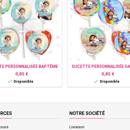
TE PERSONNALISÉE BAPTÊME
SUCETTE PERSONNALISÉE GA
LA MAISON MAGIQUE
Prix
Prix
0,85 €
0,85 €


Disponible
Disponible
URCES
NOTRE SOCIÉTÉ
cours
Livraison