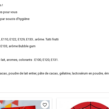
n !
es pour vous
 par soucis d'hygiène
 E110, E122, E129, E133 ; arôme. Tutti frutti
22, E133, arôme Bubble gum
 lait, aromes, colorants : E100, E120, E131.
acao, poudre de lait entier, pâte de cacao, gélatine, lactosérum en poudre, émul
favorite_border