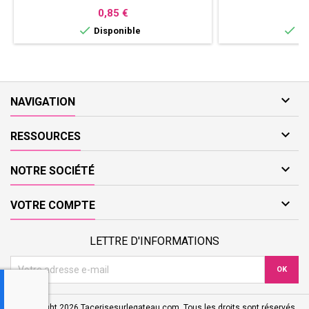
MICHKA
Prix
P
0,85 €
0


Disponible
Di

NAVIGATION

RESSOURCES

NOTRE SOCIÉTÉ

VOTRE COMPTE
LETTRE D'INFORMATIONS
© Copyright 2026 Tacerisesurlegateau.com. Tous les droits sont réservés.