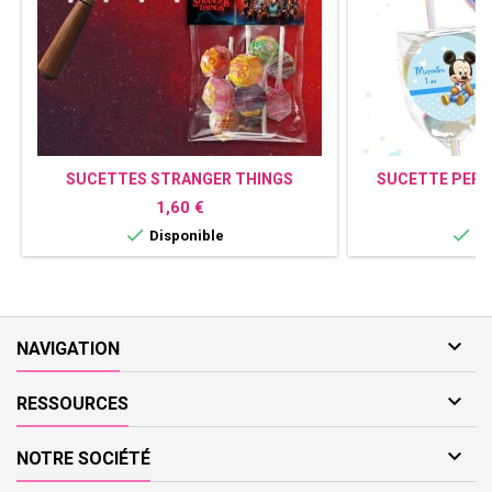
SUCETTES STRANGER THINGS
SUCETTE PERS
Prix
P
1,60 €
0


Disponible
Di

NAVIGATION

RESSOURCES

NOTRE SOCIÉTÉ