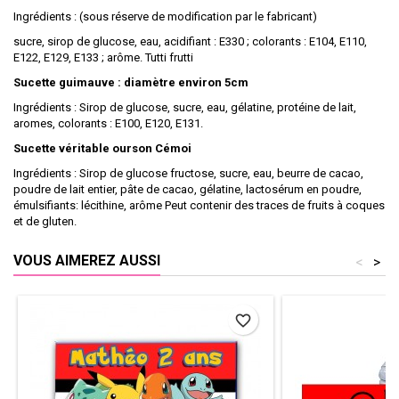
Ingrédients : (sous réserve de modification par le fabricant)
sucre, sirop de glucose, eau, acidifiant : E330 ; colorants : E104, E110,
E122, E129, E133 ; arôme. Tutti frutti
Sucette guimauve : diamètre environ 5cm
Ingrédients : Sirop de glucose, sucre, eau, gélatine, protéine de lait,
aromes, colorants : E100, E120, E131.
Sucette véritable ourson Cémoi
Ingrédients : Sirop de glucose fructose, sucre, eau, beurre de cacao,
poudre de lait entier, pâte de cacao, gélatine, lactosérum en poudre,
émulsifiants: lécithine, arôme Peut contenir des traces de fruits à coques
et de gluten.
VOUS AIMEREZ AUSSI
<
>
favorite_border