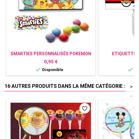
SMARTIES PERSONNALISÉS POKEMON
ETIQUETTE 
PERSONNAL
Prix
P
0,95 €
0


Disponible
Di
16 AUTRES PRODUITS DANS LA MÊME CATÉGORIE :
>
<
favorite_border