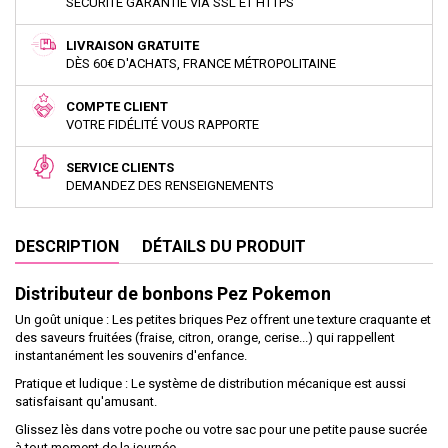
SÉCURITÉ GARANTIE VIA SSL ET HTTPS
LIVRAISON GRATUITE
DÈS 60€ D'ACHATS, FRANCE MÉTROPOLITAINE
COMPTE CLIENT
VOTRE FIDÉLITÉ VOUS RAPPORTE
SERVICE CLIENTS
DEMANDEZ DES RENSEIGNEMENTS
DESCRIPTION
DÉTAILS DU PRODUIT
Distributeur de bonbons Pez Pokemon
Un goût unique : Les petites briques Pez offrent une texture craquante et
des saveurs fruitées (fraise, citron, orange, cerise...) qui rappellent
instantanément les souvenirs d'enfance.
Pratique et ludique : Le système de distribution mécanique est aussi
satisfaisant qu'amusant.
Glissez lès dans votre poche ou votre sac pour une petite pause sucrée
à tout moment de la journée.