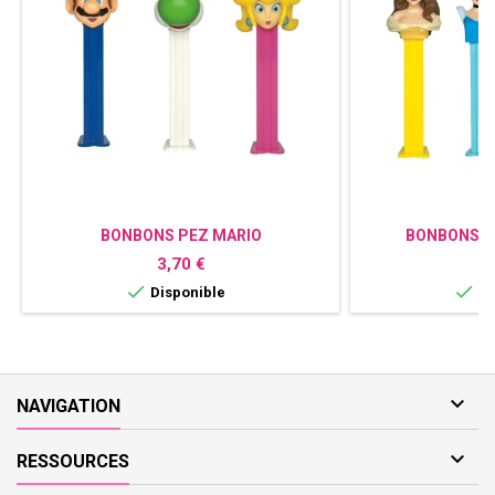
BONBONS PEZ MARIO
BONBONS P
Prix
P
3,70 €
3


Disponible
Di

NAVIGATION

RESSOURCES