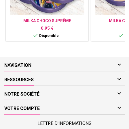
MILKA CHOCO SUPRÊME
MILKA CH
PERSONNALISÉ K-POP
PERSONN
Prix
P
0,95 €
0


Disponible
Di

NAVIGATION

RESSOURCES

NOTRE SOCIÉTÉ

VOTRE COMPTE
LETTRE D'INFORMATIONS