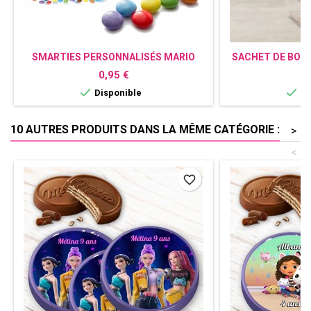
SMARTIES PERSONNALISÉS MARIO
SACHET DE BON
M
Prix
P
0,95 €
0


Disponible
Di
10 AUTRES PRODUITS DANS LA MÊME CATÉGORIE :
>
<
favorite_border