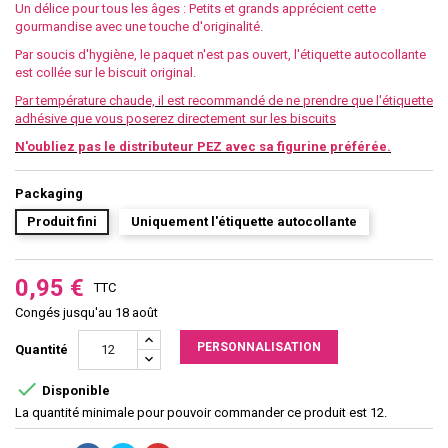
Un délice pour tous les âges : Petits et grands apprécient cette
gourmandise avec une touche d'originalité.
Par soucis d'hygiène, le paquet n'est pas ouvert, l'étiquette autocollante
est collée sur le biscuit original.
Par température chaude, il est recommandé de ne prendre que l'étiquette
adhésive que vous poserez directement sur les biscuits
N'oubliez pas le
distributeur PEZ
avec sa figurine préférée.
Packaging
Produit fini
Uniquement l'étiquette autocollante
0,95 €
TTC
Congés jusqu'au 18 août
PERSONNALISATION
Quantité

Disponible
La quantité minimale pour pouvoir commander ce produit est 12.