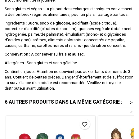
à tout moment de la journée.
Sans gluten et végan : La plupart des recharges classiques conviennent
à de nombreux régimes alimentaires, pour un plaisir partagé par tous.
Ingrédients : Sucre, sirop de glucose, acidifiant (acide citrique),
correcteur d'acidité (citrates de sodium), graisses végétale (totalement
hydrogénée, palme/de palmiste), émulsifiant (mono- et diglycérides
d'acides gras), arômes, aliments colorants : concentrés de paprika,
cassis, carthame, carottes noires et raisins - jus de citron concentré.
Conservation : A conserver au frais et au sec.
Allergènes : Sans gluten et sans gélatine.
Contient un jouet. Attention ne convient pas aux enfants de moins de 3
ans. Contient de petites pièces. Danger d'étouffement et de suffocation.
La surveillance d'un adulte est recommandée. Veuillez nettoyer le
distributeur avant utilisation.
6 AUTRES PRODUITS DANS LA MÊME CATÉGORIE :
>
<
favorite_border