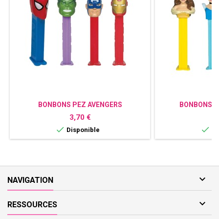
BONBONS PEZ AVENGERS
BONBONS P
Prix
P
3,70 €
3


Disponible
Di

NAVIGATION

RESSOURCES