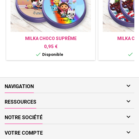
MILKA CHOCO SUPRÊME
MILKA CH
PERSONNALISÉ GABBY
PERSONNAL
Prix
P
0,95 €
0


Disponible
Di

NAVIGATION

RESSOURCES

NOTRE SOCIÉTÉ

VOTRE COMPTE