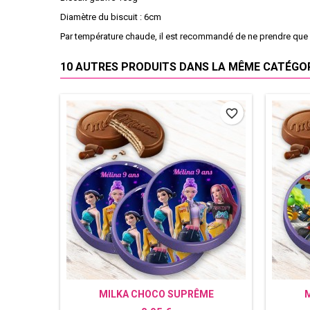
Diamètre du biscuit : 6cm
Par température chaude, il est recommandé de ne prendre que l
10 AUTRES PRODUITS DANS LA MÊME CATÉGORI
favorite_border
MILKA CHOCO SUPRÊME
PERSONNALISÉ K-POP