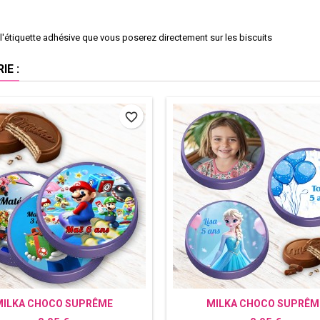
'étiquette adhésive que vous poserez directement sur les biscuits
E :
favorite_border
MILKA CHOCO SUPRÊME
MILKA CHOCO SUPRÊM
PERSONNALISÉ MARIO
PERSONNALISÉ AVEC PH