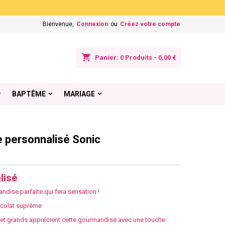
×
×
×
Bienvenue,
Connexion
ou
Créez votre compte
shopping_cart
Panier:
0
Produits - 0,00 €
n
BAPTÊME
MARIAGE
s
 personnalisé Sonic
lisé
ndise parfaite qui fera sensation !
ocolat suprême
ts et grands apprécient cette gourmandise avec une touche