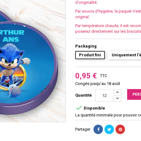
d'originalité.
Par soucis d'hygiène, le paquet n'est 
original.
Par température chaude, il est reco
poserez directement sur les biscuits
Packaging
Produit fini
Uniquement l'é
0,95 €
TTC
Congés jusqu'au 18 août
PER
Quantité

Disponible
La quantité minimale pour pouvoir 
Partager