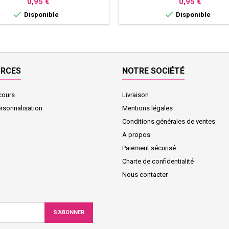
Prix
Prix
0,95 €
0,95 €


Disponible
Disponible
URCES
NOTRE SOCIÉTÉ
cours
Livraison
ersonnalisation
Mentions légales
Conditions générales de ventes
A propos
Paiement sécurisé
Charte de confidentialité
Nous contacter