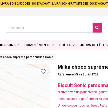
LIVRAISON 6,50€ DÈS 10€ D'ACHAT - LIVRAISON GRATUITE DÈS 60€ D'ACHAT
s listes d'envies
éer une liste d'envies
onnexion
Créer une nouvelle liste
s devez être connecté pour ajouter des produits à votre liste d'envies.

 de la liste d'envies
Annuler
Connexio
BOISSONS
COMPLÉMENTS
BOÎTES
JOURS DE FÊTE
Annuler
Créer une liste d'envie
ka choco suprême personnalisé Sonic
Milka choco suprême
favorite_border
Référence
Milka Sonic 1768
Biscuit Sonic personna
N'attendez plus pour créer la gourma
Personnalisez la gaufrette Milka ch
Un délice pour tous les âges : Peti