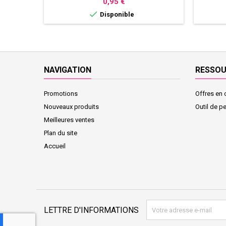
Prix
0,95 €

Disponible
NAVIGATION
RESSO
Promotions
Offres en 
Nouveaux produits
Outil de p
Meilleures ventes
Plan du site
Accueil
LETTRE D'INFORMATIONS