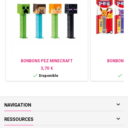
BONBONS PEZ MINECRAFT
BONBONS 
Prix
P
3,70 €
3


Disponible
Di

NAVIGATION

RESSOURCES