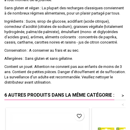
Sans gluten et végan : La plupart des recharges classiques conviennent
à de nombreux régimes alimentaires, pour un plaisir partagé par tous.
Ingrédients : Sucre, sirop de glucose, acidifiant (acide citrique),
correcteur d'acidité (citrates de sodium), graisses végétale (totalement
hydrogénée, palme/de palmiste), émulsifiant (mono- et diglycérides
d'acides gras), arômes, aliments colorants : concentrés de paprika,
cassis, carthame, carottes noires et raisins - jus de citron concentré.
Conservation : A conserver au frais et au sec.
Allergènes : Sans gluten et sans gélatine.
Contient un jouet. Attention ne convient pas aux enfants de moins de 3
ans. Contient de petites pièces. Danger d'étouffement et de suffocation.
La surveillance d'un adulte est recommandée. Veuillez nettoyer le
distributeur avant utilisation.
6 AUTRES PRODUITS DANS LA MÊME CATÉGORIE :
>
<
favorite_border