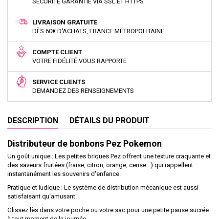
SÉCURITÉ GARANTIE VIA SSL ET HTTPS
LIVRAISON GRATUITE
DÈS 60€ D'ACHATS, FRANCE MÉTROPOLITAINE
COMPTE CLIENT
VOTRE FIDÉLITÉ VOUS RAPPORTE
SERVICE CLIENTS
DEMANDEZ DES RENSEIGNEMENTS
DESCRIPTION
DÉTAILS DU PRODUIT
Distributeur de bonbons Pez Pokemon
Un goût unique : Les petites briques Pez offrent une texture craquante et
des saveurs fruitées (fraise, citron, orange, cerise...) qui rappellent
instantanément les souvenirs d'enfance.
Pratique et ludique : Le système de distribution mécanique est aussi
satisfaisant qu'amusant.
Glissez lès dans votre poche ou votre sac pour une petite pause sucrée
à tout moment de la journée.