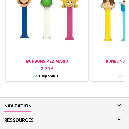
BONBONS PEZ MARIO
BONBONS P
Prix
P
3,70 €
3


Disponible
Di

NAVIGATION

RESSOURCES