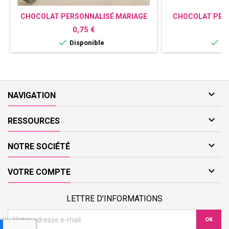
CHOCOLAT PERSONNALISÉ MARIAGE
CHOCOLAT PERS
FLORAL
Prix
P
0,75 €
0


Disponible
Di

NAVIGATION

RESSOURCES

NOTRE SOCIÉTÉ

VOTRE COMPTE
LETTRE D'INFORMATIONS