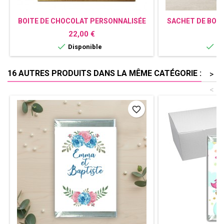
BOITE DE CHOCOLAT PERSONNALISÉE
SACHET DE BON
RENARD
R
Prix
P
22,00 €
0


Disponible
Di
16 AUTRES PRODUITS DANS LA MÊME CATÉGORIE :
>
<
favorite_border