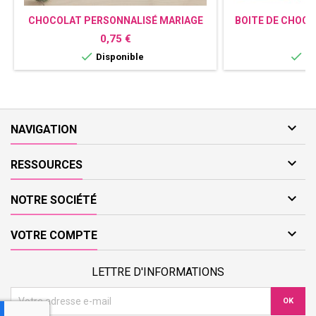
CHOCOLAT PERSONNALISÉ MARIAGE
BOITE DE CHOC
COURONNE
AVE
Prix
Pr
0,75 €
2


Disponible
Di

NAVIGATION

RESSOURCES

NOTRE SOCIÉTÉ

VOTRE COMPTE
LETTRE D'INFORMATIONS