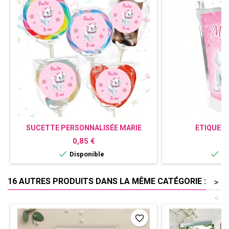
SUCETTE PERSONNALISÉE MARIE
ETIQUET
ARISTOCHAT
PERSONNALI
Prix
P
0,85 €
1


Disponible
Di
16 AUTRES PRODUITS DANS LA MÊME CATÉGORIE :
>
<
favorite_border