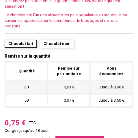
N'attendez plus pour créer la gourmandise 100% parfaite qui fera
sensation !
Le chocolat est l'un des aliments les plus populaires au monde, et sa
saveur est appréciée par les personnes de tous âges et de tous
horizons.
Chocolat lait
Chocolat noir
Remise sur la quantité
Remise sur
Vous
Quantité
prix unitaire
économisez
30
0,03 €
Jusqu'à 0,90 €
50
0,07 €
Jusqu'à 3,50 €
0,75 €
TTC
Congés jusqu'au 18 août