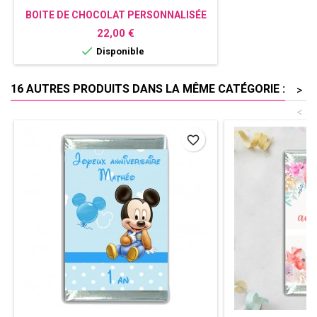
BOITE DE CHOCOLAT PERSONNALISÉE
REINE DES NEIGES ANNIVERSAIRE
Prix
22,00 €

Disponible
16 AUTRES PRODUITS DANS LA MÊME CATÉGORIE :
>
<
favorite_border