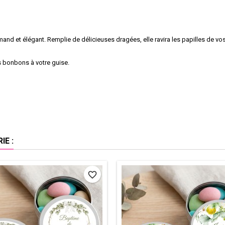
mand et élégant. Remplie de délicieuses dragées, elle ravira les papilles de vos 
s bonbons à votre guise.
E :
favorite_border