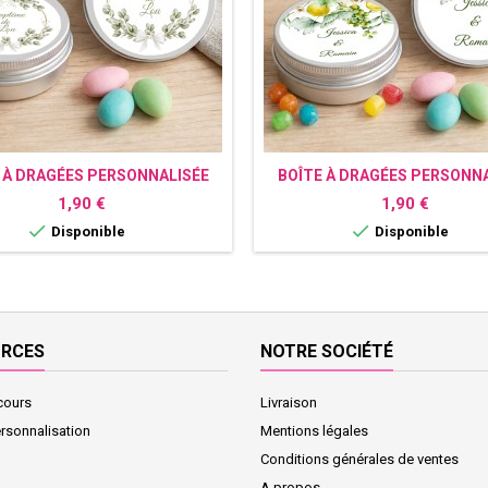
 À DRAGÉES PERSONNALISÉE
BOÎTE À DRAGÉES PERSONN
TÊME COURONNE LAURIER
CITRON
Prix
Prix
1,90 €
1,90 €


Disponible
Disponible
URCES
NOTRE SOCIÉTÉ
cours
Livraison
ersonnalisation
Mentions légales
Conditions générales de ventes
A propos