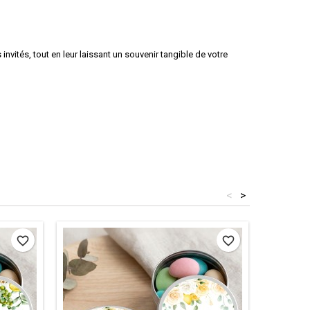
invités, tout en leur laissant un souvenir tangible de votre
<
>
favorite_border
favorite_border