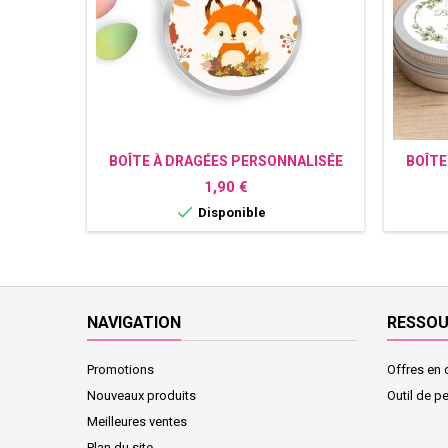
BOÎTE À DRAGÉES PERSONNALISÉE
BOÎTE
RENARD
BAP
Prix
1,90 €

Disponible
NAVIGATION
RESSO
Promotions
Offres en 
Nouveaux produits
Outil de p
Meilleures ventes
Plan du site