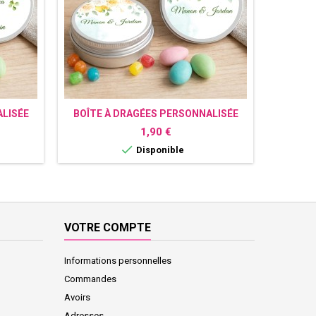
ALISÉE
BOÎTE À DRAGÉES PERSONNALISÉE
BOÎTE
CITRON
Prix
1,90 €

Disponible
VOTRE COMPTE
Informations personnelles
Commandes
Avoirs
Adresses