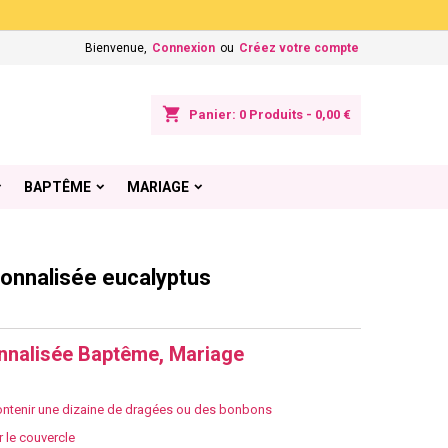
×
×
×
Bienvenue,
Connexion
ou
Créez votre compte
shopping_cart
Panier:
0
Produits - 0,00 €
n
BAPTÊME
MARIAGE
s
sonnalisée eucalyptus
nnalisée Baptême, Mariage
contenir une dizaine de dragées ou des bonbons
 le couvercle