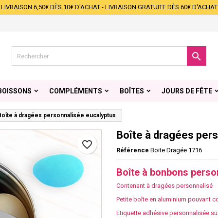
LIVRAISON 6,50€ DÈS 10€ D'ACHAT - LIVRAISON GRATUITE DÈS 60€ D'ACHAT
s listes d'envies
éer une liste d'envies
onnexion
Créer une nouvelle liste
s devez être connecté pour ajouter des produits à votre liste d'envies.

 de la liste d'envies
Annuler
Connexio
BOISSONS
COMPLÉMENTS
BOÎTES
JOURS DE FÊTE
Annuler
Créer une liste d'envie
Boîte à dragées personnalisée eucalyptus
Boîte à dragées per
favorite_border
Référence
Boite Dragée 1716
Boîte à bonbons perso
Contenant à dragées personnalisé
Petite boîte en aluminium pouvant 
Etiquette adhésive personnalisée sur