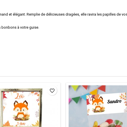
mand et élégant. Remplie de délicieuses dragées, elle ravira les papilles de vos 
s bonbons à votre guise.
favorite_border