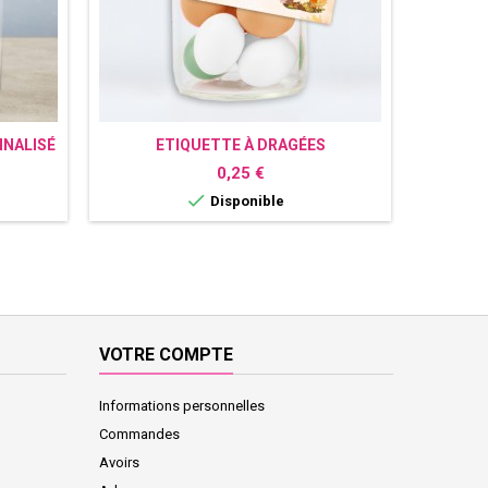
NALISÉ
ETIQUETTE À DRAGÉES
PERSONNALISÉE RENARD
Prix
0,25 €

Disponible
VOTRE COMPTE
Informations personnelles
Commandes
Avoirs