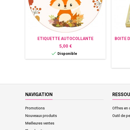
ETIQUETTE AUTOCOLLANTE
BOITE 
PERSONNALISÉE RENARD
Prix
5,00 €

Disponible
NAVIGATION
RESSO
Promotions
Offres en 
Nouveaux produits
Outil de p
Meilleures ventes