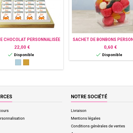
DE CHOCOLAT PERSONNALISÉE
SACHET DE BONBONS PERSON
RENARD
RENARD
Prix
Prix
22,00 €
0,60 €


Disponible
Disponible
Bleu
Or
clair
URCES
NOTRE SOCIÉTÉ
cours
Livraison
ersonnalisation
Mentions légales
Conditions générales de ventes