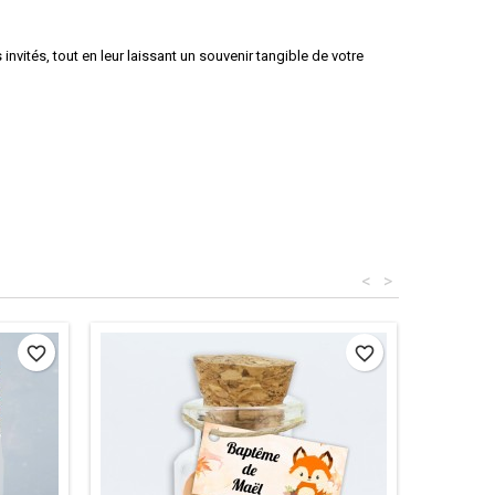
invités, tout en leur laissant un souvenir tangible de votre
<
>
favorite_border
favorite_border