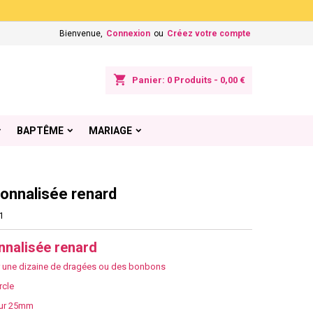
×
×
×
Bienvenue,
Connexion
ou
Créez votre compte
shopping_cart
Panier:
0
Produits - 0,00 €
n
BAPTÊME
MARIAGE
s
onnalisée renard
1
nnalisée renard
r une dizaine de dragées ou des bonbons
rcle
eur 25mm