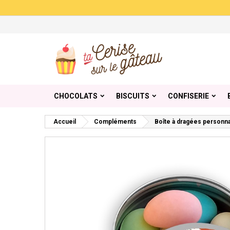
Me
Cr
C
add_circle_outline
Vou
Nom
CHOCOLATS
BISCUITS
CONFISERIE
Accueil
Compléments
Boîte à dragées personna