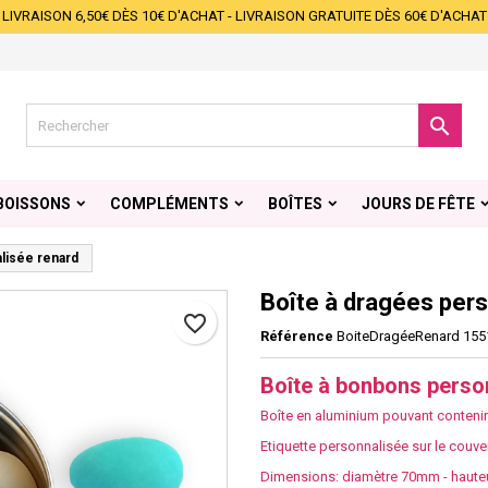
LIVRAISON 6,50€ DÈS 10€ D'ACHAT - LIVRAISON GRATUITE DÈS 60€ D'ACHAT
s listes d'envies
éer une liste d'envies
onnexion
Créer une nouvelle liste
s devez être connecté pour ajouter des produits à votre liste d'envies.

 de la liste d'envies
Annuler
Connexio
BOISSONS
COMPLÉMENTS
BOÎTES
JOURS DE FÊTE
Annuler
Créer une liste d'envie
lisée renard
Boîte à dragées pers
favorite_border
Référence
BoiteDragéeRenard 155
Boîte à bonbons perso
Boîte en aluminium pouvant conteni
Etiquette personnalisée sur le couve
Dimensions: diamètre 70mm - haut