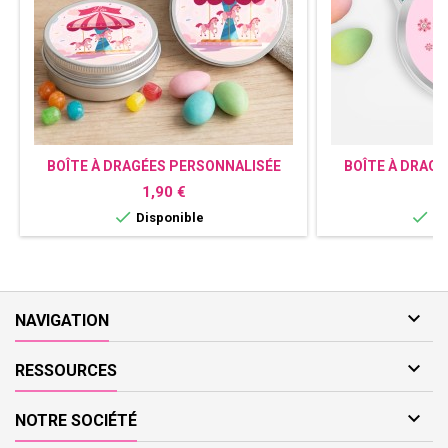
BOÎTE À DRAGÉES PERSONNALISÉE
BOÎTE À DRAG
CAROUSEL ROSE
CHA
Prix
P
1,90 €
1


Disponible
Di

NAVIGATION

RESSOURCES

NOTRE SOCIÉTÉ