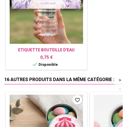
ETIQUETTE BOUTEILLE D'EAU
PERSONNALISÉE LAVANDE
Prix
0,75 €

Disponible
16 AUTRES PRODUITS DANS LA MÊME CATÉGORIE :
>
<
favorite_border