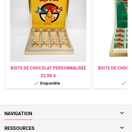
BOITE DE CHOCOLAT PERSONNALISÉE
BOITE DE CHOC
PIKACHU
LE 
Prix
Pr
22,00 €
2


Disponible
Di

NAVIGATION

RESSOURCES