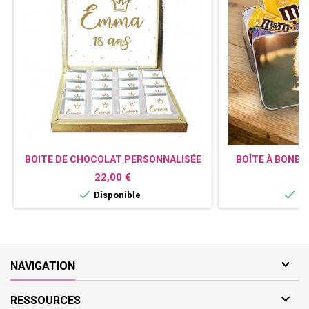
BOITE DE CHOCOLAT PERSONNALISÉE
BOÎTE À BONB
COURONNE
AVEC PHOTO –
Prix
Pr
22,00 €
1
U


Disponible
Di

NAVIGATION

RESSOURCES