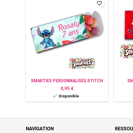
favorite_border
SMARTIES PERSONNALISÉS STITCH
SM
Prix
0,95 €

Disponible
NAVIGATION
RESSO