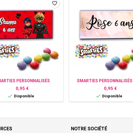
favorite_border
ARTIES PERSONNALISÉS
SMARTIES PERSONNALISÉS
COCCINELLE
TROPIQUE
Prix
Prix
0,95 €
0,95 €


Disponible
Disponible
URCES
NOTRE SOCIÉTÉ