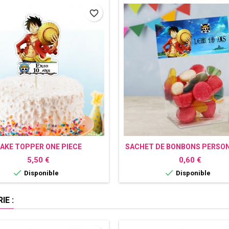
favorite_border
AKE TOPPER ONE PIECE
SACHET DE BONBONS PERSON
PERSONNALISÉ
ONE PIECE
Prix
Prix
5,50 €
0,60 €


Disponible
Disponible
E :