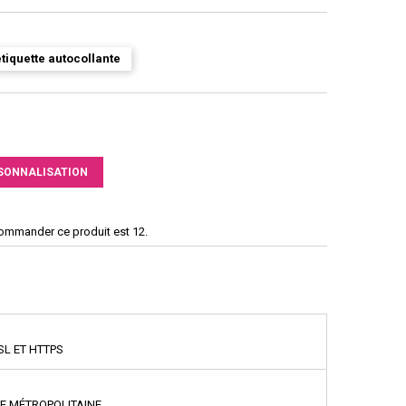
tiquette autocollante
SONNALISATION
commander ce produit est 12.
SL ET HTTPS
CE MÉTROPOLITAINE