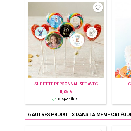
favorite_border
SUCETTE PERSONNALISÉE AVEC
C
PHOTO - BONBON POUR
Prix
0,85 €
ANNIVERSAIRE, MARIAGE & BAPTÊME

Disponible
16 AUTRES PRODUITS DANS LA MÊME CATÉGORI