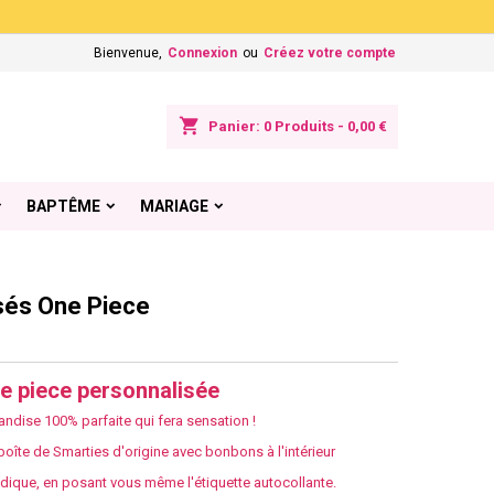
×
×
×
Bienvenue,
Connexion
ou
Créez votre compte
shopping_cart
Panier:
0
Produits - 0,00 €
n
BAPTÊME
MARIAGE
s
sés One Piece
e piece personnalisée
ndise 100% parfaite qui fera sensation !
boîte de Smarties d'origine avec bonbons à l'intérieur
ique, en posant vous même l'étiquette autocollante.