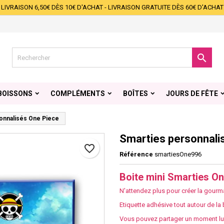
LIVRAISON 6,50€ DÈS 10€ D'ACHAT - LIVRAISON GRATUITE DÈS 60€ D'ACHAT
s listes d'envies
éer une liste d'envies
onnexion
Créer une nouvelle liste
s devez être connecté pour ajouter des produits à votre liste d'envies.

 de la liste d'envies
Annuler
Connexio
BOISSONS
COMPLÉMENTS
BOÎTES
JOURS DE FÊTE
Annuler
Créer une liste d'envie
onnalisés One Piece
Smarties personnali
favorite_border
Référence
smartiesOne996
Boite mini Smarties On
N'attendez plus pour créer la gourma
Etiquette adhésive tout autour de la 
Vous pouvez partager un moment lud