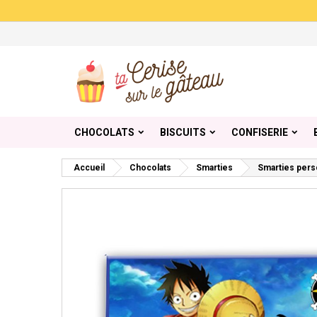
Me
Cr
C
add_circle_outline
Vou
Nom
CHOCOLATS
BISCUITS
CONFISERIE
Accueil
Chocolats
Smarties
Smarties pers