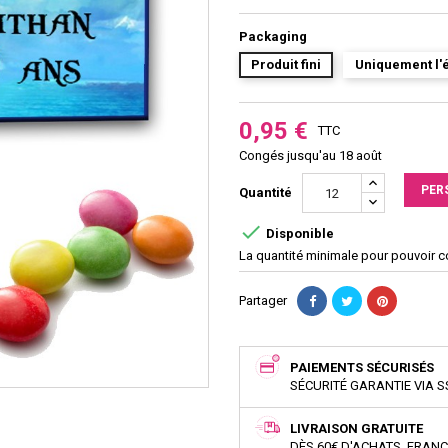
Packaging
Produit fini
Uniquement l'é
0,95 €
TTC
Congés jusqu'au 18 août
PER
Quantité

Disponible
La quantité minimale pour pouvoir 
Partager
PAIEMENTS SÉCURISÉS
SÉCURITÉ GARANTIE VIA S
LIVRAISON GRATUITE
DÈS 60€ D'ACHATS, FRAN