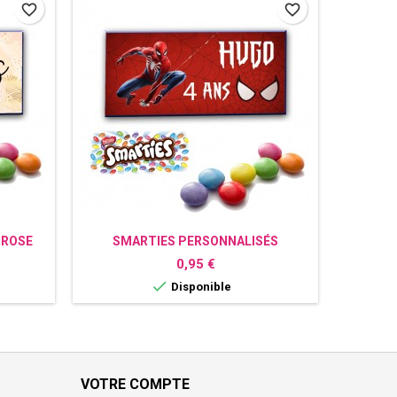
favorite_border
favorite_border
 ROSE
SMARTIES PERSONNALISÉS
SMART
SPIDERMAN
Prix
0,95 €

Disponible
VOTRE COMPTE