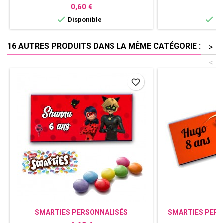
COURONNE
CO
Prix
Pr
0,60 €
2


Disponible
Di
16 AUTRES PRODUITS DANS LA MÊME CATÉGORIE :
>
<
favorite_border
SMARTIES PERSONNALISÉS
SMARTIES PERS
COCCINELLE
B