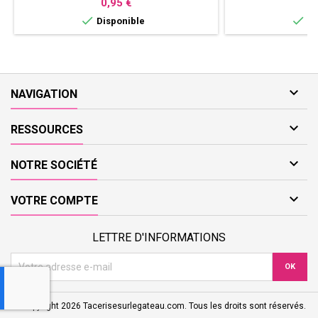
Prix
P
0,95 €
0


Disponible
Di

NAVIGATION

RESSOURCES

NOTRE SOCIÉTÉ

VOTRE COMPTE
LETTRE D'INFORMATIONS
© Copyright 2026 Tacerisesurlegateau.com. Tous les droits sont réservés.