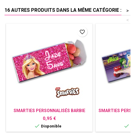
16 AUTRES PRODUITS DANS LA MÊME CATÉGORIE :
>
<
favorite_border
SMARTIES PERSONNALISÉS BARBIE
SMARTIES PERSO
Prix
P
0,95 €
0


Disponible
Di