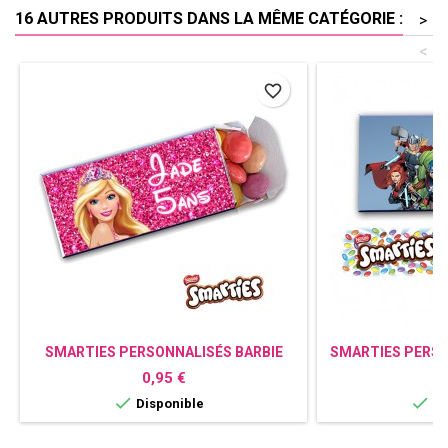
16 AUTRES PRODUITS DANS LA MÊME CATÉGORIE :
>
<
favorite_border
SMARTIES PERSONNALISÉS BARBIE
SMARTIES PERSO
Prix
P
0,95 €
0


Disponible
Di