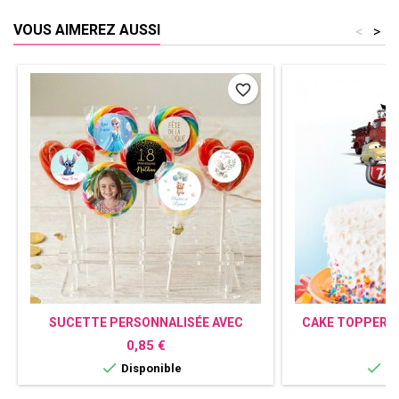
VOUS AIMEREZ AUSSI
<
>
favorite_border
SUCETTE PERSONNALISÉE AVEC
CAKE TOPPER C
PHOTO - BONBON POUR ANNIVERSAIRE,
AVEC PRÉNOM - 
Prix
P
0,85 €
5
MARIAGE & BAPTÊME


Disponible
Di