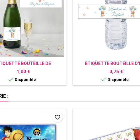
TIQUETTE BOUTEILLE DE
ETIQUETTE BOUTEILLE D'
MPAGNE PERSONNALISÉE
PERSONNALISÉE OURS
Prix
Prix
1,00 €
0,75 €
OURSON


Disponible
Disponible
E :
favorite_border