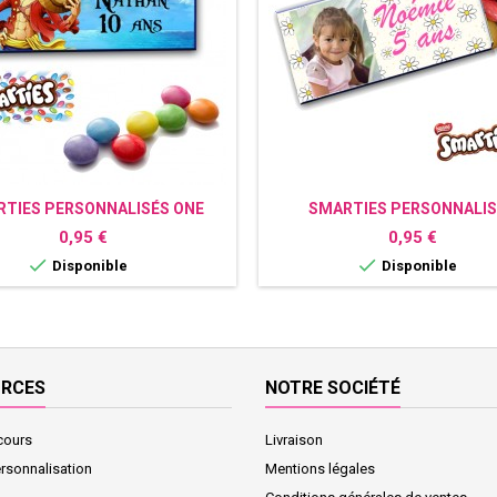
TIES PERSONNALISÉS ONE
SMARTIES PERSONNALIS
PIECE
MARGUERITES
Prix
Prix
0,95 €
0,95 €


Disponible
Disponible
URCES
NOTRE SOCIÉTÉ
cours
Livraison
ersonnalisation
Mentions légales