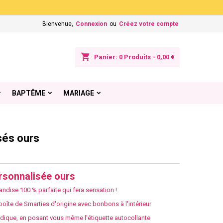
×
×
×
Bienvenue,
Connexion
ou
Créez votre compte
shopping_cart
Panier:
0
Produits - 0,00 €
n
BAPTÊME
MARIAGE
s
sés ours
rsonnalisée ours
ndise 100 % parfaite qui fera sensation !
boîte de Smarties d'origine avec bonbons à l'intérieur
ique, en posant vous même l'étiquette autocollante