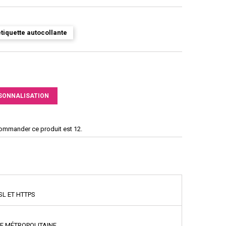
tiquette autocollante
SONNALISATION
commander ce produit est 12.
SL ET HTTPS
CE MÉTROPOLITAINE