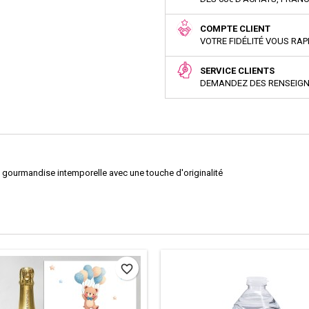
COMPTE CLIENT
VOTRE FIDÉLITÉ VOUS RA
SERVICE CLIENTS
DEMANDEZ DES RENSEIG
te gourmandise intemporelle avec une touche d'originalité
favorite_border