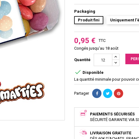
Packaging
Produit fini
Uniquement l'é
0,95 €
TTC
Congés jusqu'au 18 août
PER
Quantité

Disponible
La quantité minimale pour pouvoir 
Partager
PAIEMENTS SÉCURISÉS
SÉCURITÉ GARANTIE VIA S
LIVRAISON GRATUITE
DÈS 60€ D'ACHATS, FRAN