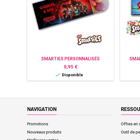
SMARTIES PERSONNALISÉS
SMAR
STRANGER THINGS
Prix
0,95 €

Disponible
NAVIGATION
RESSO
Promotions
Offres en 
Nouveaux produits
Outil de p