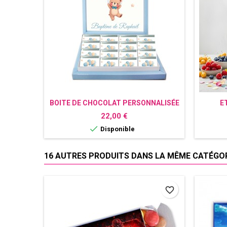
BOITE DE CHOCOLAT PERSONNALISÉE
E
OURS
CHA
Prix
22,00 €

Disponible
16 AUTRES PRODUITS DANS LA MÊME CATÉGORI
favorite_border