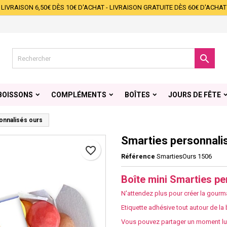
LIVRAISON 6,50€ DÈS 10€ D'ACHAT - LIVRAISON GRATUITE DÈS 60€ D'ACHAT
s listes d'envies
éer une liste d'envies
onnexion
Créer une nouvelle liste
s devez être connecté pour ajouter des produits à votre liste d'envies.

 de la liste d'envies
Annuler
Connexio
BOISSONS
COMPLÉMENTS
BOÎTES
JOURS DE FÊTE
Annuler
Créer une liste d'envie
onnalisés ours
Smarties personnali
favorite_border
Référence
SmartiesOurs 1506
Boîte mini Smarties pe
N'attendez plus pour créer la gourma
Etiquette adhésive tout autour de la 
Vous pouvez partager un moment lud