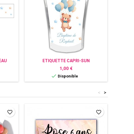
EAU
ETIQUETTE CAPRI-SUN
SUCE
PERSONNALISÉE OURS
Prix
1,00 €

Disponible
<
>
favorite_border
favorite_border