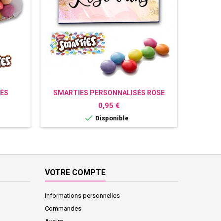
ÉS
SMARTIES PERSONNALISÉS ROSE
SMARTIE
TROPIQUE
Prix
0,95 €

Disponible
VOTRE COMPTE
Informations personnelles
Commandes