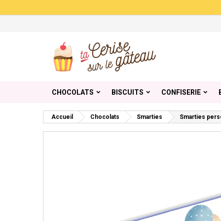
Me
Cr
C
add_circle_outline
Vou
Nom
CHOCOLATS
BISCUITS
CONFISERIE
Accueil
Chocolats
Smarties
Smarties pers