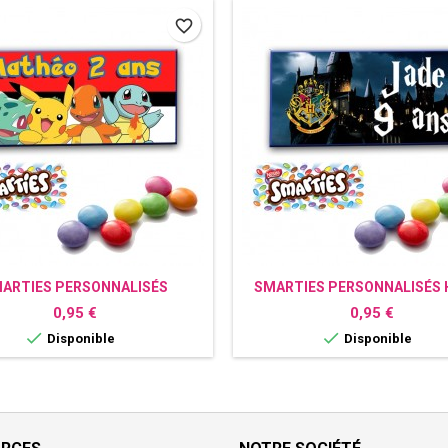
favorite_border
ARTIES PERSONNALISÉS
SMARTIES PERSONNALISÉS 
POKEMON
POTTER
Prix
Prix
0,95 €
0,95 €


Disponible
Disponible