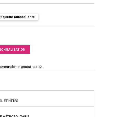
tiquette autocollante
SONNALISATION
commander ce produit est 12.
SL ET HTTPS
CE MÉTROPOLITAINE