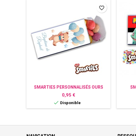
favorite_border
SMARTIES PERSONNALISÉS OURS
SM
Prix
0,95 €

Disponible