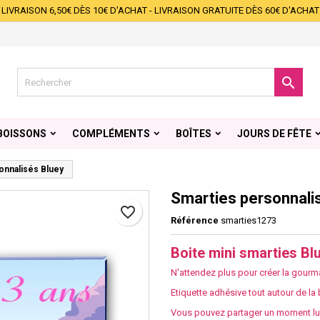
LIVRAISON 6,50€ DÈS 10€ D'ACHAT - LIVRAISON GRATUITE DÈS 60€ D'ACHAT
s listes d'envies
éer une liste d'envies
onnexion
Créer une nouvelle liste
s devez être connecté pour ajouter des produits à votre liste d'envies.

 de la liste d'envies
Annuler
Connexio
BOISSONS
COMPLÉMENTS
BOÎTES
JOURS DE FÊTE
Annuler
Créer une liste d'envie
onnalisés Bluey
Smarties personnali
favorite_border
Référence
smarties1273
Boite mini smarties Bl
N'attendez plus pour créer la gourma
Etiquette adhésive tout autour de la 
Vous pouvez partager un moment lud