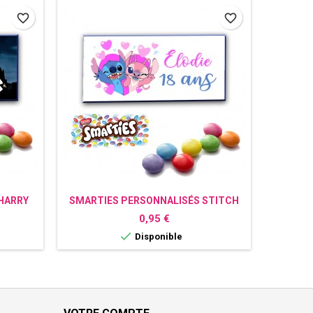
favorite_border
favorite_border
HARRY
SMARTIES PERSONNALISÉS STITCH
SMART
Prix
0,95 €

Disponible