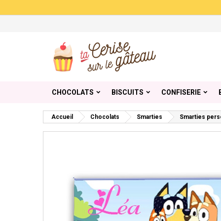
Me
Cr
C
add_circle_outline
Vou
Nom
CHOCOLATS
BISCUITS
CONFISERIE
Accueil
Chocolats
Smarties
Smarties pers