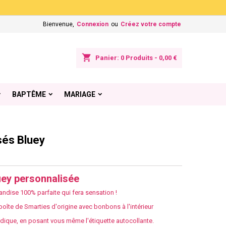
×
×
×
Bienvenue,
Connexion
ou
Créez votre compte
shopping_cart
Panier:
0
Produits - 0,00 €
n
BAPTÊME
MARIAGE
s
sés Bluey
uey personnalisée
ndise 100% parfaite qui fera sensation !
boîte de Smarties d'origine avec bonbons à l'intérieur
ique, en posant vous même l'étiquette autocollante.