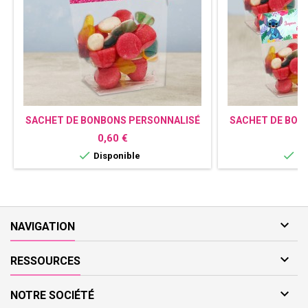
SACHET DE BONBONS PERSONNALISÉ
SACHET DE BON
BARBIE
S
Prix
P
0,60 €
0


Disponible
Di

NAVIGATION

RESSOURCES

NOTRE SOCIÉTÉ