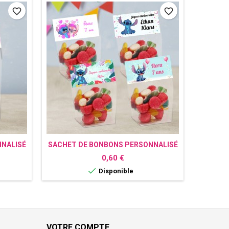
favorite_border
favorite_border
NALISÉ
SACHET DE BONBONS PERSONNALISÉ
SACHET
STITCH
Prix
0,60 €

Disponible
VOTRE COMPTE