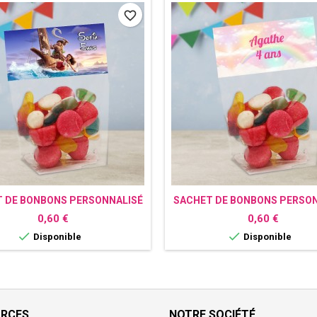
favorite_border
 DE BONBONS PERSONNALISÉ
SACHET DE BONBONS PERSON
VAIANA
CIEL ARC EN CIEL
Prix
Prix
0,60 €
0,60 €


Disponible
Disponible
URCES
NOTRE SOCIÉTÉ