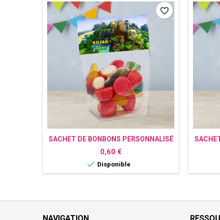
favorite_border
SACHET DE BONBONS PERSONNALISÉ
SACHET
MINECRAFT
Prix
0,60 €

Disponible
NAVIGATION
RESSO