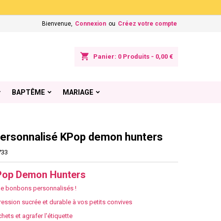
×
×
×
Bienvenue,
Connexion
ou
Créez votre compte
shopping_cart
Panier:
0
Produits - 0,00 €
n
BAPTÊME
MARIAGE
s
ersonnalisé KPop demon hunters
733
Pop Demon Hunters
de bonbons personnalisés !
ression sucrée et durable à vos petits convives
hets et agrafer l'étiquette