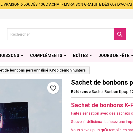
LIVRAISON 6,50€ DÈS 10€ D'ACHAT - LIVRAISON GRATUITE DÈS 60€ D'ACHAT
s listes d'envies
éer une liste d'envies
onnexion
Créer une nouvelle liste
s devez être connecté pour ajouter des produits à votre liste d'envies.

 de la liste d'envies
Annuler
Connexio
BOISSONS
COMPLÉMENTS
BOÎTES
JOURS DE FÊTE
Annuler
Créer une liste d'envie
et de bonbons personnalisé KPop demon hunters
Sachet de bonbons p
favorite_border
Référence
Sachet Bonbon Kpop 1
Sachet de bonbons K-
Faites sensation avec des sachets 
Souvenir délicieux : Laissez une imp
Vous n'avez plus qu'à remplir les sac