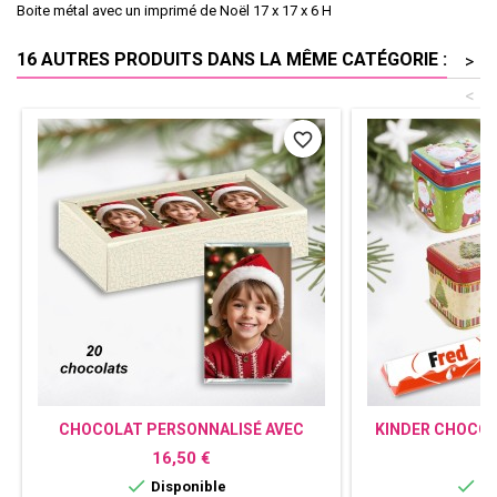
Boite métal avec un imprimé de Noël 17 x 17 x 6 H
16 AUTRES PRODUITS DANS LA MÊME CATÉGORIE :
>
<
favorite_border
CHOCOLAT PERSONNALISÉ AVEC
KINDER CHOCOL
PHOTO
CADEAU 
Prix
P
16,50 €
8


Disponible
Di