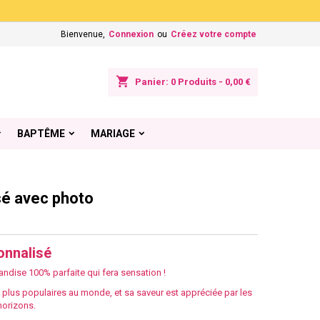
×
×
×
Bienvenue,
Connexion
ou
Créez votre compte
shopping_cart
Panier:
0
Produits - 0,00 €
n
BAPTÊME
MARIAGE
s
sé avec photo
onnalisé
ndise 100% parfaite qui fera sensation !
s plus populaires au monde, et sa saveur est appréciée par les
horizons.