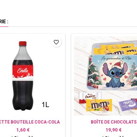
E :
favorite_border
ETTE BOUTEILLE COCA-COLA
BOÎTE DE CHOCOLATS
PERSONNALISÉ NOËL
PERSONNALISÉE STITC
Prix
Prix
1,60 €
19,90 €