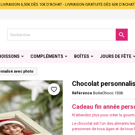
LIVRAISON 6,50€ DÈS 10€ D'ACHAT - LIVRAISON GRATUITE DÈS 60€ D'ACHAT
s listes d'envies
éer une liste d'envies
onnexion
Créer une nouvelle liste
s devez être connecté pour ajouter des produits à votre liste d'envies.

 de la liste d'envies
Annuler
Connexio
BOISSONS
COMPLÉMENTS
BOÎTES
JOURS DE FÊTE
Annuler
Créer une liste d'envie
nnalisé avec photo
Chocolat personnali
favorite_border
Référence
BoiteChoco 1306
Cadeau fin année pers
N'attendez plus pour créer la gourma
Le chocolat est l'un des aliments le
personnes de tous âges et de tous 