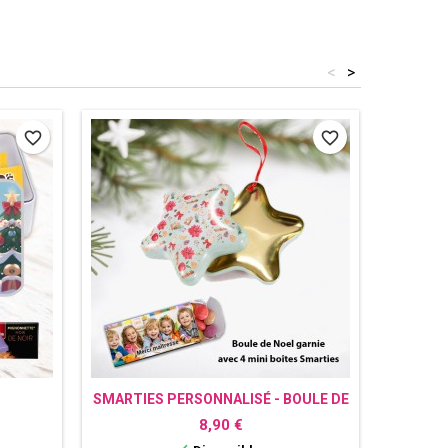
<
>
favorite_border
favorite_border
SMARTIES PERSONNALISÉ - BOULE DE
MARQ
H
NOËL À GARNIR
Prix
8,90 €