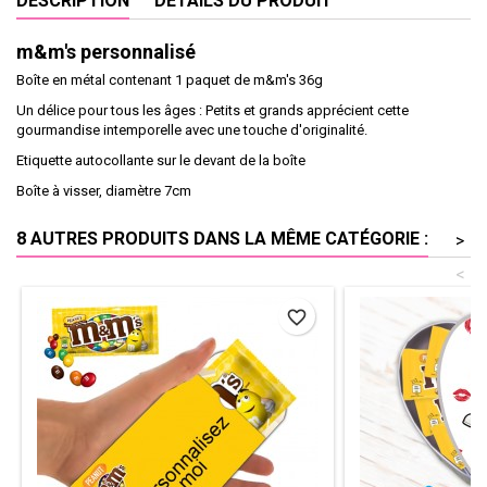
DESCRIPTION
DÉTAILS DU PRODUIT
m&m's personnalisé
Boîte en métal contenant 1 paquet de m&m's 36g
Un délice pour tous les âges : Petits et grands apprécient cette
gourmandise intemporelle avec une touche d'originalité.
Etiquette autocollante sur le devant de la boîte
Boîte à visser, diamètre 7cm
8 AUTRES PRODUITS DANS LA MÊME CATÉGORIE :
>
<
favorite_border