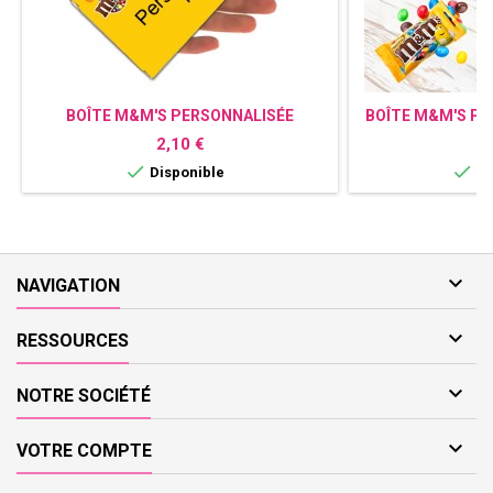
BOÎTE M&M'S PERSONNALISÉE
BOÎTE M&M'S P
Prix
Pr
2,10 €
1


Disponible
Di

NAVIGATION

RESSOURCES

NOTRE SOCIÉTÉ

VOTRE COMPTE