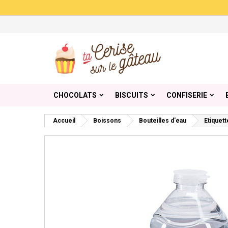
Me
Cr
C
add_circle_outline
Vou
Nom
CHOCOLATS
BISCUITS
CONFISERIE
Accueil
Boissons
Bouteilles d'eau
Etiquett