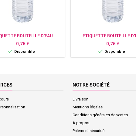
QUETTE BOUTEILLE D'EAU
ETIQUETTE BOUTEILLE D'
NNALISÉE REINE DES NEIGES
PERSONNALISÉE PEPPA 
Prix
Prix
0,75 €
0,75 €


Disponible
Disponible
URCES
NOTRE SOCIÉTÉ
cours
Livraison
ersonnalisation
Mentions légales
Conditions générales de ventes
A propos
Paiement sécurisé