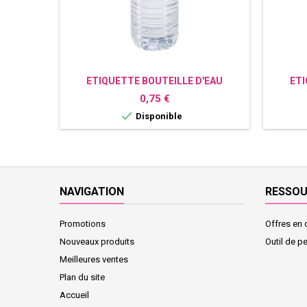
ETIQUETTE BOUTEILLE D'EAU
ETI
PERSONNALISÉE POKEMON
PERSO
Prix
0,75 €

Disponible
NAVIGATION
RESSO
Promotions
Offres en 
Nouveaux produits
Outil de p
Meilleures ventes
Plan du site
Accueil