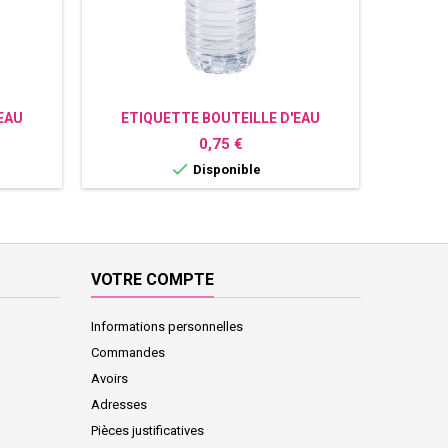
EAU
ETIQUETTE BOUTEILLE D'EAU
ETI
PIG
PERSONNALISÉE PAT PATROUILLE,
PERS
Prix
0,75 €
STELLA

Disponible
VOTRE COMPTE
Informations personnelles
Commandes
Avoirs
Adresses
Pièces justificatives