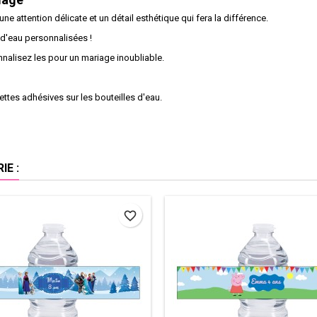
 une attention délicate et un détail esthétique qui fera la différence.
 d'eau personnalisées !
nnalisez les pour un mariage inoubliable.
ettes adhésives sur les bouteilles d'eau.
E :
favorite_border