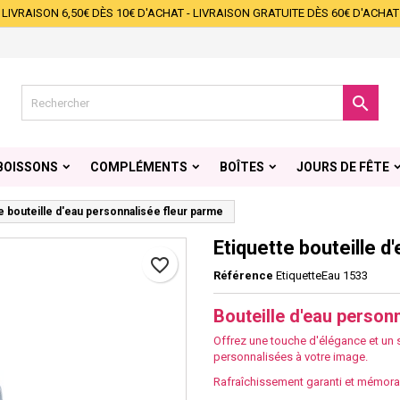
LIVRAISON 6,50€ DÈS 10€ D'ACHAT - LIVRAISON GRATUITE DÈS 60€ D'ACHAT
s listes d'envies
éer une liste d'envies
onnexion
Créer une nouvelle liste
s devez être connecté pour ajouter des produits à votre liste d'envies.

 de la liste d'envies
Annuler
Connexio
BOISSONS
COMPLÉMENTS
BOÎTES
JOURS DE FÊTE
Annuler
Créer une liste d'envie
e bouteille d'eau personnalisée fleur parme
Etiquette bouteille d
favorite_border
Référence
EtiquetteEau 1533
Bouteille d'eau person
Offrez une touche d'élégance et un s
personnalisées à votre image.
Rafraîchissement garanti et mémora