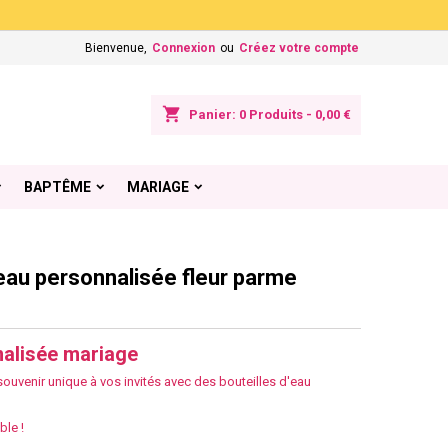
×
×
×
Bienvenue,
Connexion
ou
Créez votre compte
shopping_cart
Panier:
0
Produits - 0,00 €
n
BAPTÊME
MARIAGE
s
'eau personnalisée fleur parme
nalisée mariage
ouvenir unique à vos invités avec des bouteilles d'eau
ble !