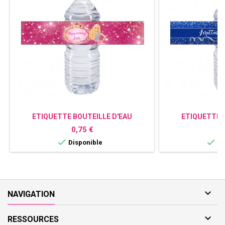
ETIQUETTE BOUTEILLE D'EAU
ETIQUETTE 
PERSONNALISÉE BARBIE
PERSONNA
Prix
P
0,75 €
0


Disponible
Di

NAVIGATION

RESSOURCES