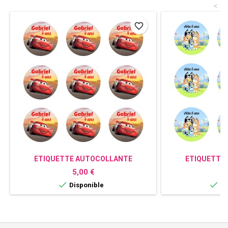
<
favorite_border
ETIQUETTE AUTOCOLLANTE
ETIQUETTE
PERSONNALISÉE CARS
PERSONN
Prix
P
5,00 €
5


Disponible
Di