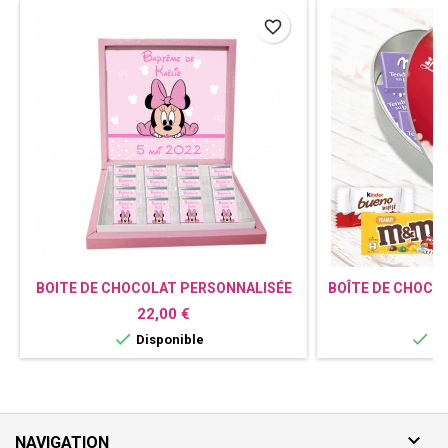
favorite_border
BOITE DE CHOCOLAT PERSONNALISÉE
BOÎTE DE CHOCO
MINNIE
Prix
Pr
22,00 €
1


Disponible
Di

NAVIGATION