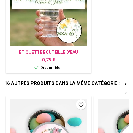
ETIQUETTE BOUTEILLE D'EAU
PERSONNALISÉE CITRON
Prix
0,75 €

Disponible
16 AUTRES PRODUITS DANS LA MÊME CATÉGORIE :
>
<
favorite_border