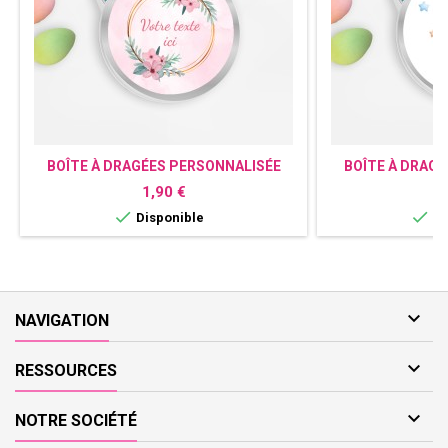
BOÎTE À DRAGÉES PERSONNALISÉE
BOÎTE À DRAG
FLEUR
BAPT
Prix
P
1,90 €
1


Disponible
Di

NAVIGATION

RESSOURCES

NOTRE SOCIÉTÉ