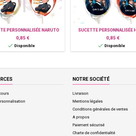
TE PERSONNALISÉE NARUTO
SUCETTE PERSONNALISÉE 
POTTER
Prix
Prix
0,85 €
0,85 €


Disponible
Disponible
URCES
NOTRE SOCIÉTÉ
cours
Livraison
ersonnalisation
Mentions légales
Conditions générales de ventes
A propos
Paiement sécurisé
Charte de confidentialité