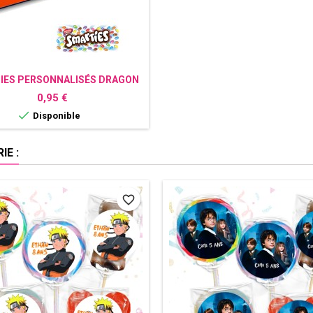
IES PERSONNALISÉS DRAGON
BALL Z
Prix
0,95 €

Disponible
E :
favorite_border