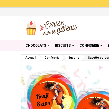
Me
Cr
C
add_circle_outline
Vou
Nom
CHOCOLATS
BISCUITS
CONFISERIE
Accueil
Confiserie
Sucette
Sucette person