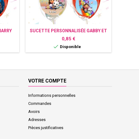
HARRY
SUCETTE PERSONNALISÉE GABBY ET
SUCETT
LA MAISON MAGIQUE
Prix
0,85 €

Disponible
VOTRE COMPTE
Informations personnelles
Commandes
Avoirs
Adresses
Pièces justificatives