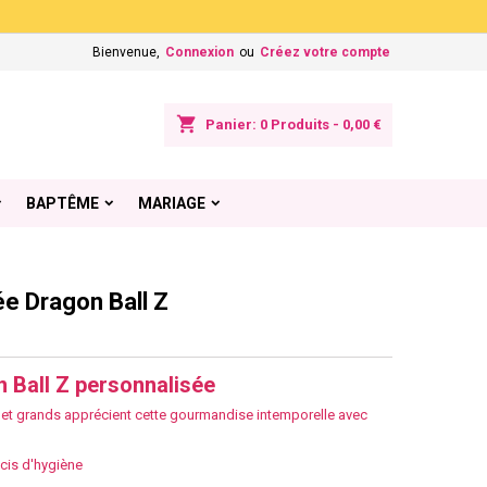
×
×
×
Bienvenue,
Connexion
ou
Créez votre compte
shopping_cart
Panier:
0
Produits - 0,00 €
n
BAPTÊME
MARIAGE
s
e Dragon Ball Z
 Ball Z personnalisée
ts et grands apprécient cette gourmandise intemporelle avec
ucis d'hygiène