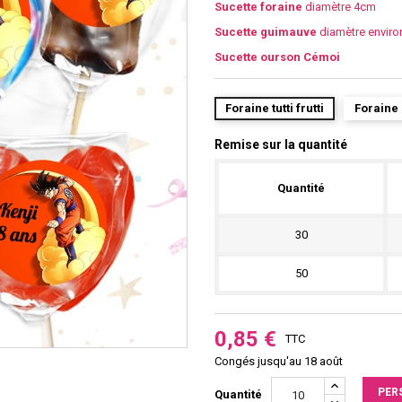
Sucette foraine
diamètre 4cm
Sucette guimauve
diamètre envir
Sucette ourson Cémoi
Foraine tutti frutti
Foraine
Remise sur la quantité
Quantité
30
50
0,85 €
TTC
Congés jusqu'au 18 août
PER
Quantité