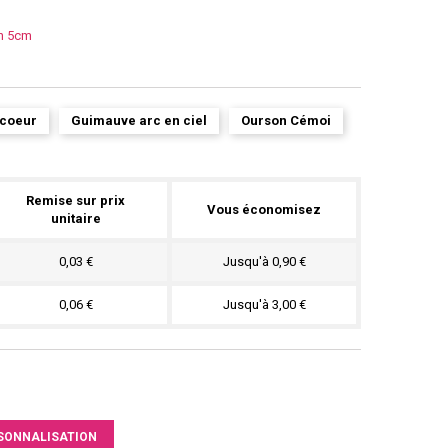
on 5cm
 coeur
Guimauve arc en ciel
Ourson Cémoi
Remise sur prix
Vous économisez
unitaire
0,03 €
Jusqu'à 0,90 €
0,06 €
Jusqu'à 3,00 €
SONNALISATION