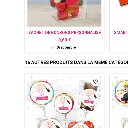
SACHET DE BONBONS PERSONNALISÉ
SMART
DRAGON BALL Z
Prix
0,60 €

Disponible
16 AUTRES PRODUITS DANS LA MÊME CATÉGORI
favorite_border