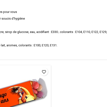
es pour vous
ar soucis d'hygiène
e, sirop de glucose, eau, acidifiant : E330 ; colorants : E104, E110, E122, E129, 
 lait, aromes, colorants : E100, E120, E131.
favorite_border